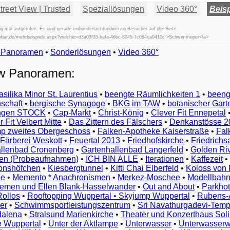
reet View | Trusted
Speziallösungen
Video 360°
Beisp
g mal aufgerufen. Es sind gerade einhundertachtundvierzig Besucher auf der Seite.
ifischbar.de/mehrbeispiele.aspx?welcher=d3a03f35-bafa-46bc-8045-7c064ca0410c">Schwimmoper</a>
w Panoramen
•
Beispiele
Sonderlösungen
•
Video 360°
Examples
ew Panoramen:
Exemples
Esempi
asilika Minor St. Laurentius
•
beengte Räumlichkeiten 1
•
beeng
Vorbeelden
schaft
•
bergische Synagoge
•
BKG im TAW
•
botanischer Gart
Przykłady
ungen STOCK
•
Cap-Markt
•
Christ-König
•
Clever Fit Ennepetal
Ejemplos
 Fit Velbert Mitte
•
Das Zittern des Fälschers
•
Denkanstösse 2
Örnekler
p zweites Obergeschoss
•
Falken-Apotheke Kaiserstraße
•
Fal
Παραδείγματα
Färberei Weskott
•
Feuertal 2013
•
Friedhofskirche
•
Friedrichs
Примеры
llenbad Cronenberg
•
Gartenhallenbad Langerfeld
•
Golden Ri
n (Probeaufnahmen)
•
ICH BIN ALLE
•
Iterationen
•
Kaffezeit
•
示
monshöfchen
•
Kiesbergtunnel
•
Kitti Chai Elberfeld
•
Koloss von 
例
ee
•
Memento * Anachronismen
•
Merkez-Moschee
•
Modellbahn
例
riemen und Ellen Blank-Hasselwander
•
Out and About
•
Parkhot
Rollos
•
Rooftopping Wuppertal • Skyjump Wuppertal
•
Rubens-
예
er
•
Schwimmsportleistungszentrum
•
Sri Navathurgadevi-Temp
dalena
•
Stralsund Marienkirche
•
Theater und Konzerthaus Sol
e Wuppertal
•
Unter der Aktlampe
•
Unterwasser
•
Unterwasserw