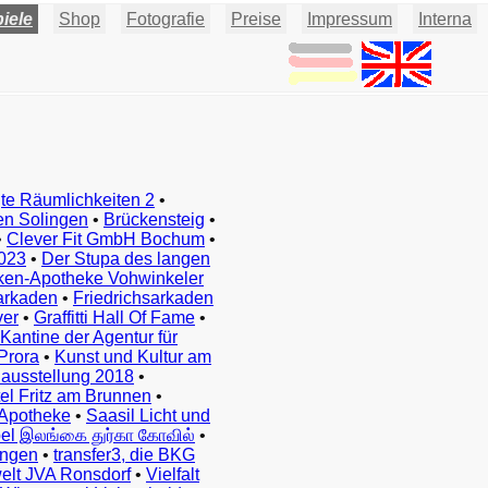
iele
Shop
Fotografie
Preise
Impressum
Interna
te Räumlichkeiten 2
•
en Solingen
•
Brückensteig
•
•
Clever Fit GmbH Bochum
•
023
•
Der Stupa des langen
ken-Apotheke Vohwinkeler
arkaden
•
Friedrichsarkaden
ver
•
Graffitti Hall Of Fame
•
Kantine der Agentur für
Prora
•
Kunst und Kultur am
ausstellung 2018
•
el Fritz am Brunnen
•
Apotheke
•
Saasil Licht und
el இலங்கை துர்கா கோவில்
•
ingen
•
transfer3, die BKG
elt JVA Ronsdorf
•
Vielfalt