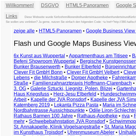
Willkommen!
DSGVO
HTML5-Panoramen
Google St
Links
Diese Webseite wurde fünfzehnmillionendreihunderteintausendsiebenhunderteinundfünfzi
Sie wollen uns verlinken? Ja gerne, nutzen Sie einfach den folgenden Code: <a href="http://360.ha
zeige alle
•
HTML5-Panoramen
•
Google Business Vie
Flash und Google Maps Business Vi
6x Kunst aus Wuppertal
•
Appartmenthaus am Titisee
•
B
Befeni Showroom Wuppertal
•
Bergische Kunstgenossen
Bunker Brausenwerth
•
Bunker Elberfeld
•
Büroeinricht
Clever Fit GmbH Bonn
•
Clever Fit GmbH Velbert
•
Clever
Lebens
•
die Milchstraße
•
Dorper Apotheke
•
Fahrenkam
Straße
•
Familienzahnarztpraxis Hoffmann-Clarenbach
•
3. OG
•
Galerie Sztucki, Liegnitz, Polen, Blizej
•
Gartenha
Haus Kriegsfuss
•
Herz-Jesu Elberfeld
•
Hundeschwimme
Arbeit
•
Kapelle der JVA Ronsdorf
•
Kapelle der JVA Si
Katernberg 2019
•
Lokanta Pizza Pasta
•
Maria im Schn
Nordbahntrasse Aussichtspunkte
•
Odile Liron-Schlecht
Rathaus Barmen 100 Jahre
•
Rathaus-Apotheke
•
riva
•
mehr
•
Schwebebahnstation JVA Ronsdorf
•
Schwimmop
St. Annakapelle, Klinik Vogelsangstraße
•
St. Maria Mag
im Kunsthaus Troisdorf
•
Uhrenmuseum Abeler
•
Unihall