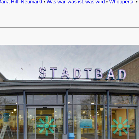
Maria Hilf, Neumarkt
•
Was war, was ist. was wird
•
Whoppertal
•