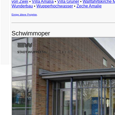
von Zwei
•
Villa Amalia
•
Villa Gruner
•
Wallfahrtskirche 
Wunderbau
•
Wupperhochwasser
•
Zeche Amalie
Einige ältere Projekte
.
Schwimmoper