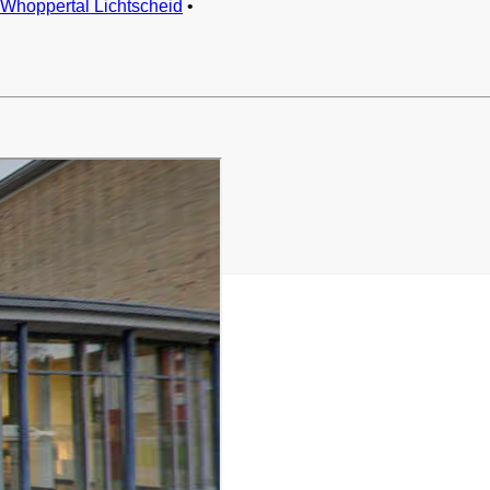
Whoppertal Lichtscheid
•