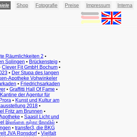
iele
Shop
Fotografie
Preise
Impressum
Interna
te Räumlichkeiten 2
•
en Solingen
•
Brückensteig
•
•
Clever Fit GmbH Bochum
•
023
•
Der Stupa des langen
ken-Apotheke Vohwinkeler
arkaden
•
Friedrichsarkaden
ver
•
Graffitti Hall Of Fame
•
Kantine der Agentur für
Prora
•
Kunst und Kultur am
ausstellung 2018
•
el Fritz am Brunnen
•
Apotheke
•
Saasil Licht und
el இலங்கை துர்கா கோவில்
•
ingen
•
transfer3, die BKG
elt JVA Ronsdorf
•
Vielfalt