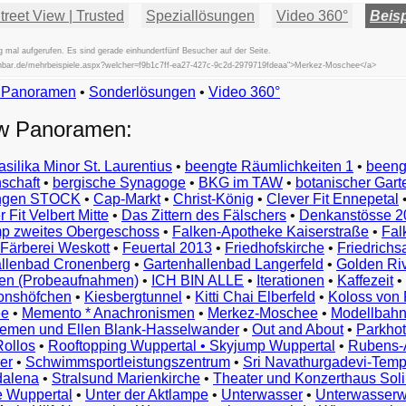
reet View | Trusted
Speziallösungen
Video 360°
Beisp
 mal aufgerufen. Es sind gerade einhundertfünf Besucher auf der Seite.
fischbar.de/mehrbeispiele.aspx?welcher=f9b1c7ff-ea27-427c-9c2d-2979719fdeaa">Merkez-Moschee</a>
w Panoramen
•
Beispiele
Sonderlösungen
•
Video 360°
Examples
ew Panoramen:
Exemples
Esempi
asilika Minor St. Laurentius
•
beengte Räumlichkeiten 1
•
beeng
Vorbeelden
schaft
•
bergische Synagoge
•
BKG im TAW
•
botanischer Gart
Przykłady
ungen STOCK
•
Cap-Markt
•
Christ-König
•
Clever Fit Ennepetal
Ejemplos
 Fit Velbert Mitte
•
Das Zittern des Fälschers
•
Denkanstösse 2
Örnekler
p zweites Obergeschoss
•
Falken-Apotheke Kaiserstraße
•
Fal
Παραδείγματα
Färberei Weskott
•
Feuertal 2013
•
Friedhofskirche
•
Friedrichs
Примеры
llenbad Cronenberg
•
Gartenhallenbad Langerfeld
•
Golden Ri
n (Probeaufnahmen)
•
ICH BIN ALLE
•
Iterationen
•
Kaffezeit
•
示
monshöfchen
•
Kiesbergtunnel
•
Kitti Chai Elberfeld
•
Koloss von 
例
ee
•
Memento * Anachronismen
•
Merkez-Moschee
•
Modellbahn
例
riemen und Ellen Blank-Hasselwander
•
Out and About
•
Parkhot
Rollos
•
Rooftopping Wuppertal • Skyjump Wuppertal
•
Rubens-
예
er
•
Schwimmsportleistungszentrum
•
Sri Navathurgadevi-Temp
dalena
•
Stralsund Marienkirche
•
Theater und Konzerthaus Sol
e Wuppertal
•
Unter der Aktlampe
•
Unterwasser
•
Unterwasserw