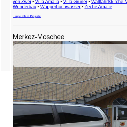
von Zwei
•
Villa Amalia
•
Villa Gruner
•
Wallfahrtskirche 
Wunderbau
•
Wupperhochwasser
•
Zeche Amalie
Einige ältere Projekte
.
Merkez-Moschee