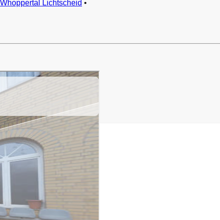
Whoppertal Lichtscheid
•