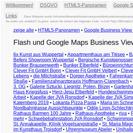
Willkommen!
DSGVO
HTML5-Panoramen
Google St
Links
Diese Webseite wurde fünfzehnmillionendreihundertviertausenddreihunderteinundzwanzig
Sie wollen uns verlinken? Ja gerne, nutzen Sie einfach den folgenden Code: <a href="http://360.hai
zeige alle
•
HTML5-Panoramen
•
Google Business Vie
Flash und Google Maps Business Vi
6x Kunst aus Wuppertal
•
Appartmenthaus am Titisee
•
B
Befeni Showroom Wuppertal
•
Bergische Kunstgenossen
Bunker Brausenwerth
•
Bunker Elberfeld
•
Büroeinricht
Clever Fit GmbH Bonn
•
Clever Fit GmbH Velbert
•
Clever
Lebens
•
die Milchstraße
•
Dorper Apotheke
•
Fahrenkam
Straße
•
Familienzahnarztpraxis Hoffmann-Clarenbach
•
3. OG
•
Galerie Sztucki, Liegnitz, Polen, Blizej
•
Gartenha
Haus Kriegsfuss
•
Herz-Jesu Elberfeld
•
Hundeschwimme
Arbeit
•
Kapelle der JVA Ronsdorf
•
Kapelle der JVA Si
Katernberg 2019
•
Lokanta Pizza Pasta
•
Maria im Schn
Nordbahntrasse Aussichtspunkte
•
Odile Liron-Schlecht
Rathaus Barmen 100 Jahre
•
Rathaus-Apotheke
•
riva
•
mehr
•
Schwebebahnstation JVA Ronsdorf
•
Schwimmop
St. Annakapelle, Klinik Vogelsangstraße
•
St. Maria Mag
im Kunsthaus Troisdorf
•
Uhrenmuseum Abeler
•
Unihall