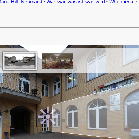
Maria Hilf, Neumarkt
•
Was war, was ist. was wird
•
Whoppertal
•