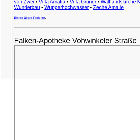
von Zwei
•
Villa Amalia
•
Villa Gruner
•
Wallfahrtskirche 
Wunderbau
•
Wupperhochwasser
•
Zeche Amalie
Einige ältere Projekte
.
Falken-Apotheke Vohwinkeler Straße