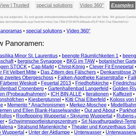
View | Trusted
special solutions
Video 360°
Examples
ig mal aufgerufen. Es sind gerade einhundertsiebenunddreißig Besucher auf der Seite. Wir grüssen Cambri
schbar.de/mehrbeispiele.aspx?welcher=efa1c7ae-730d-4733-8079-b96aadcef5c8">Kitti Chai Elberfeld</a>
Panoramas
•
special solutions
Beispiele
•
Video 360°
Examples
ew Panoramen:
Exemples
Esempi
asilika Minor St. Laurentius
•
beengte Räumlichkeiten 1
•
beeng
Vorbeelden
schaft
•
bergische Synagoge
•
BKG im TAW
•
botanischer Gart
Przykłady
ungen STOCK
•
Cap-Markt
•
Christ-König
•
Clever Fit Ennepetal
Ejemplos
 Fit Velbert Mitte
•
Das Zittern des Fälschers
•
Denkanstösse 2
Örnekler
p zweites Obergeschoss
•
Falken-Apotheke Kaiserstraße
•
Fal
Παραδείγματα
Färberei Weskott
•
Feuertal 2013
•
Friedhofskirche
•
Friedrichs
Примеры
llenbad Cronenberg
•
Gartenhallenbad Langerfeld
•
Golden Ri
n (Probeaufnahmen)
•
ICH BIN ALLE
•
Iterationen
•
Kaffezeit
•
示
monshöfchen
•
Kiesbergtunnel
•
Kitti Chai Elberfeld
•
Koloss von 
例
ee
•
Memento * Anachronismen
•
Merkez-Moschee
•
Modellbahn
例
riemen und Ellen Blank-Hasselwander
•
Out and About
•
Parkhot
Rollos
•
Rooftopping Wuppertal • Skyjump Wuppertal
•
Rubens-
예
er
•
Schwimmsportleistungszentrum
•
Sri Navathurgadevi-Temp
dalena
•
Stralsund Marienkirche
•
Theater und Konzerthaus Sol
e Wuppertal
•
Unter der Aktlampe
•
Unterwasser
•
Unterwasserw