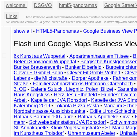
welcome!
DSGVO
html5-panoramas
Google Street 
Links
Diese Webseite wurde fünfzehnmillionendreihundertviertausendneunhundertneunundfünfz
Sie wollen uns verlinken? Ja gerne, nutzen Sie einfach den folgenden Code: <a href="http://360.haifi
show all
•
HTML5-Panoramas
•
Google Business View 
Flash und Google Maps Business Vi
6x Kunst aus Wuppertal
•
Appartmenthaus am Titisee
•
B
Befeni Showroom Wuppertal
•
Bergische Kunstgenossen
Bunker Brausenwerth
•
Bunker Elberfeld
•
Büroeinricht
Clever Fit GmbH Bonn
•
Clever Fit GmbH Velbert
•
Clever
Lebens
•
die Milchstraße
•
Dorper Apotheke
•
Fahrenkam
Straße
•
Familienzahnarztpraxis Hoffmann-Clarenbach
•
3. OG
•
Galerie Sztucki, Liegnitz, Polen, Blizej
•
Gartenha
Haus Kriegsfuss
•
Herz-Jesu Elberfeld
•
Hundeschwimme
Arbeit
•
Kapelle der JVA Ronsdorf
•
Kapelle der JVA Si
Katernberg 2019
•
Lokanta Pizza Pasta
•
Maria im Schn
Nordbahntrasse Aussichtspunkte
•
Odile Liron-Schlecht
Rathaus Barmen 100 Jahre
•
Rathaus-Apotheke
•
riva
•
mehr
•
Schwebebahnstation JVA Ronsdorf
•
Schwimmop
St. Annakapelle, Klinik Vogelsangstraße
•
St. Maria Mag
im Kunsthaus Troisdorf
•
Uhrenmuseum Abeler
•
Unihall