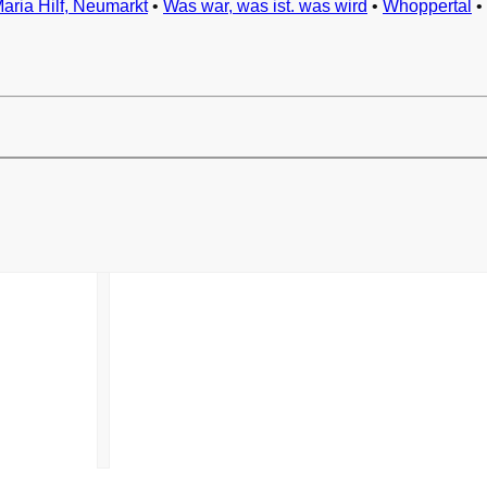
Maria Hilf, Neumarkt
•
Was war, was ist. was wird
•
Whoppertal
•