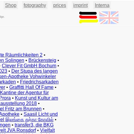
Shop
fotography
prices
imprint
Interna
dge.
te Räumlichkeiten 2
•
en Solingen
•
Brückensteig
•
•
Clever Fit GmbH Bochum
•
023
•
Der Stupa des langen
ken-Apotheke Vohwinkeler
arkaden
•
Friedrichsarkaden
ver
•
Graffitti Hall Of Fame
•
Kantine der Agentur für
Prora
•
Kunst und Kultur am
ausstellung 2018
•
el Fritz am Brunnen
•
Apotheke
•
Saasil Licht und
el இலங்கை துர்கா கோவில்
•
ingen
•
transfer3, die BKG
elt JVA Ronsdorf
•
Vielfalt