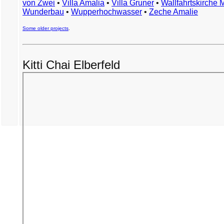
von Zwei
•
Villa Amalia
•
Villa Gruner
•
Wallfahrtskirche 
Wunderbau
•
Wupperhochwasser
•
Zeche Amalie
Some older projects
.
Kitti Chai Elberfeld