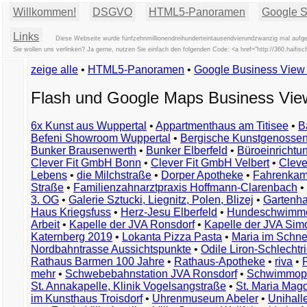
Willkommen!
DSGVO
HTML5-Panoramen
Google St
Links
Diese Webseite wurde fünfzehnmillionendreihunderteintausendvierundzwanzig mal aufger
Sie wollen uns verlinken? Ja gerne, nutzen Sie einfach den folgenden Code: <a href="http://360.haif
zeige alle
•
HTML5-Panoramen
•
Google Business Vie
Flash und Google Maps Business Vi
6x Kunst aus Wuppertal
•
Appartmenthaus am Titisee
•
B
Befeni Showroom Wuppertal
•
Bergische Kunstgenossen
Bunker Brausenwerth
•
Bunker Elberfeld
•
Büroeinricht
Clever Fit GmbH Bonn
•
Clever Fit GmbH Velbert
•
Clever
Lebens
•
die Milchstraße
•
Dorper Apotheke
•
Fahrenkam
Straße
•
Familienzahnarztpraxis Hoffmann-Clarenbach
•
3. OG
•
Galerie Sztucki, Liegnitz, Polen, Blizej
•
Gartenha
Haus Kriegsfuss
•
Herz-Jesu Elberfeld
•
Hundeschwimme
Arbeit
•
Kapelle der JVA Ronsdorf
•
Kapelle der JVA Si
Katernberg 2019
•
Lokanta Pizza Pasta
•
Maria im Schn
Nordbahntrasse Aussichtspunkte
•
Odile Liron-Schlecht
Rathaus Barmen 100 Jahre
•
Rathaus-Apotheke
•
riva
•
mehr
•
Schwebebahnstation JVA Ronsdorf
•
Schwimmop
St. Annakapelle, Klinik Vogelsangstraße
•
St. Maria Mag
im Kunsthaus Troisdorf
•
Uhrenmuseum Abeler
•
Unihall