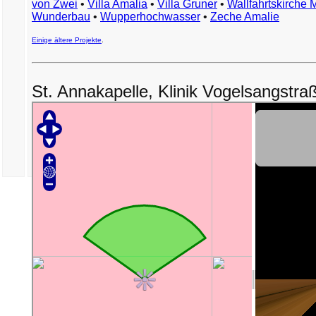
von Zwei
•
Villa Amalia
•
Villa Gruner
•
Wallfahrtskirche 
Wunderbau
•
Wupperhochwasser
•
Zeche Amalie
Einige ältere Projekte
.
St. Annakapelle, Klinik Vogelsangstra