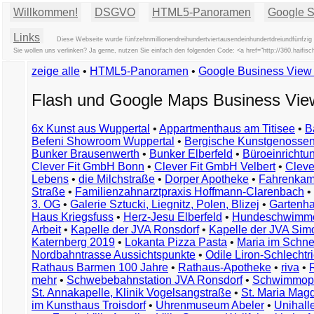
Willkommen!
DSGVO
HTML5-Panoramen
Google St
Links
Diese Webseite wurde fünfzehnmillionendreihundertviertausendeinhundertdreiundfünfzig
Sie wollen uns verlinken? Ja gerne, nutzen Sie einfach den folgenden Code: <a href="http://360.hai
zeige alle
•
HTML5-Panoramen
•
Google Business Vie
Flash und Google Maps Business Vi
6x Kunst aus Wuppertal
•
Appartmenthaus am Titisee
•
B
Befeni Showroom Wuppertal
•
Bergische Kunstgenossen
Bunker Brausenwerth
•
Bunker Elberfeld
•
Büroeinricht
Clever Fit GmbH Bonn
•
Clever Fit GmbH Velbert
•
Clever
Lebens
•
die Milchstraße
•
Dorper Apotheke
•
Fahrenkam
Straße
•
Familienzahnarztpraxis Hoffmann-Clarenbach
•
3. OG
•
Galerie Sztucki, Liegnitz, Polen, Blizej
•
Gartenha
Haus Kriegsfuss
•
Herz-Jesu Elberfeld
•
Hundeschwimme
Arbeit
•
Kapelle der JVA Ronsdorf
•
Kapelle der JVA Si
Katernberg 2019
•
Lokanta Pizza Pasta
•
Maria im Schn
Nordbahntrasse Aussichtspunkte
•
Odile Liron-Schlecht
Rathaus Barmen 100 Jahre
•
Rathaus-Apotheke
•
riva
•
mehr
•
Schwebebahnstation JVA Ronsdorf
•
Schwimmop
St. Annakapelle, Klinik Vogelsangstraße
•
St. Maria Mag
im Kunsthaus Troisdorf
•
Uhrenmuseum Abeler
•
Unihall