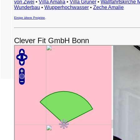
von Zwei
•
Villa Amalia
•
Villa Gruner
•
Wallfahrtskirche 
Wunderbau
•
Wupperhochwasser
•
Zeche Amalie
Einige ältere Projekte
.
Clever Fit GmbH Bonn