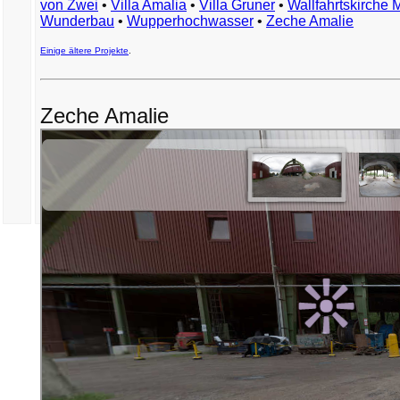
von Zwei
•
Villa Amalia
•
Villa Gruner
•
Wallfahrtskirche 
Wunderbau
•
Wupperhochwasser
•
Zeche Amalie
Einige ältere Projekte
.
Zeche Amalie