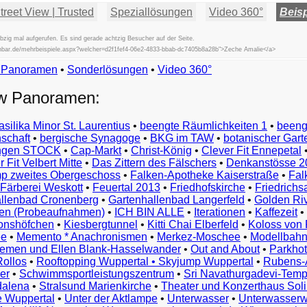
reet View | Trusted
Speziallösungen
Video 360°
Beisp
zig mal aufgerufen. Es sind gerade achtzig Besucher auf der Seite.
fischbar.de/mehrbeispiele.aspx?welcher=d2f1fef4-06e2-4833-bbab-dc7405b8a28b">Zeche Amalie</a>
w Panoramen
•
Beispiele
Sonderlösungen
•
Video 360°
Examples
ew Panoramen:
Exemples
Esempi
asilika Minor St. Laurentius
•
beengte Räumlichkeiten 1
•
beeng
Vorbeelden
schaft
•
bergische Synagoge
•
BKG im TAW
•
botanischer Gart
Przykłady
ungen STOCK
•
Cap-Markt
•
Christ-König
•
Clever Fit Ennepetal
Ejemplos
 Fit Velbert Mitte
•
Das Zittern des Fälschers
•
Denkanstösse 2
Örnekler
p zweites Obergeschoss
•
Falken-Apotheke Kaiserstraße
•
Fal
Παραδείγματα
Färberei Weskott
•
Feuertal 2013
•
Friedhofskirche
•
Friedrichs
Примеры
llenbad Cronenberg
•
Gartenhallenbad Langerfeld
•
Golden Ri
n (Probeaufnahmen)
•
ICH BIN ALLE
•
Iterationen
•
Kaffezeit
•
示
monshöfchen
•
Kiesbergtunnel
•
Kitti Chai Elberfeld
•
Koloss von 
例
ee
•
Memento * Anachronismen
•
Merkez-Moschee
•
Modellbahn
例
riemen und Ellen Blank-Hasselwander
•
Out and About
•
Parkhot
Rollos
•
Rooftopping Wuppertal • Skyjump Wuppertal
•
Rubens-
예
er
•
Schwimmsportleistungszentrum
•
Sri Navathurgadevi-Temp
dalena
•
Stralsund Marienkirche
•
Theater und Konzerthaus Sol
e Wuppertal
•
Unter der Aktlampe
•
Unterwasser
•
Unterwasserw