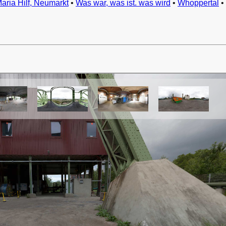
Maria Hilf, Neumarkt
•
Was war, was ist. was wird
•
Whoppertal
•