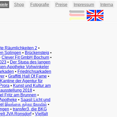
iele
Shop
Fotografie
Preise
Impressum
Interna
te Räumlichkeiten 2
•
en Solingen
•
Brückensteig
•
•
Clever Fit GmbH Bochum
•
023
•
Der Stupa des langen
ken-Apotheke Vohwinkeler
arkaden
•
Friedrichsarkaden
ver
•
Graffitti Hall Of Fame
•
Kantine der Agentur für
Prora
•
Kunst und Kultur am
ausstellung 2018
•
el Fritz am Brunnen
•
Apotheke
•
Saasil Licht und
el இலங்கை துர்கா கோவில்
•
ingen
•
transfer3, die BKG
elt JVA Ronsdorf
•
Vielfalt