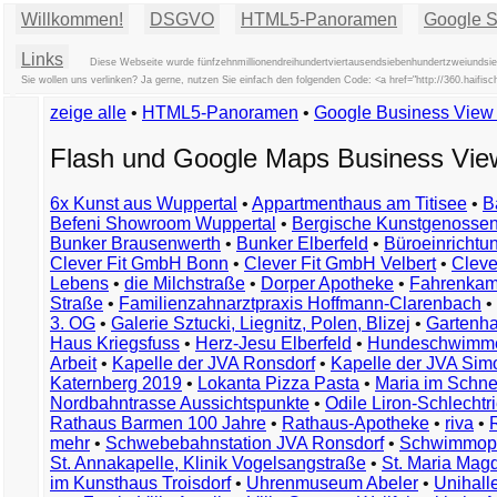
Willkommen!
DSGVO
HTML5-Panoramen
Google St
Links
Diese Webseite wurde fünfzehnmillionendreihundertviertausendsiebenhundertzweiundsieb
Sie wollen uns verlinken? Ja gerne, nutzen Sie einfach den folgenden Code: <a href="http://360.hai
zeige alle
•
HTML5-Panoramen
•
Google Business Vie
Flash und Google Maps Business Vi
6x Kunst aus Wuppertal
•
Appartmenthaus am Titisee
•
B
Befeni Showroom Wuppertal
•
Bergische Kunstgenossen
Bunker Brausenwerth
•
Bunker Elberfeld
•
Büroeinricht
Clever Fit GmbH Bonn
•
Clever Fit GmbH Velbert
•
Clever
Lebens
•
die Milchstraße
•
Dorper Apotheke
•
Fahrenkam
Straße
•
Familienzahnarztpraxis Hoffmann-Clarenbach
•
3. OG
•
Galerie Sztucki, Liegnitz, Polen, Blizej
•
Gartenha
Haus Kriegsfuss
•
Herz-Jesu Elberfeld
•
Hundeschwimme
Arbeit
•
Kapelle der JVA Ronsdorf
•
Kapelle der JVA Si
Katernberg 2019
•
Lokanta Pizza Pasta
•
Maria im Schn
Nordbahntrasse Aussichtspunkte
•
Odile Liron-Schlecht
Rathaus Barmen 100 Jahre
•
Rathaus-Apotheke
•
riva
•
mehr
•
Schwebebahnstation JVA Ronsdorf
•
Schwimmop
St. Annakapelle, Klinik Vogelsangstraße
•
St. Maria Mag
im Kunsthaus Troisdorf
•
Uhrenmuseum Abeler
•
Unihall