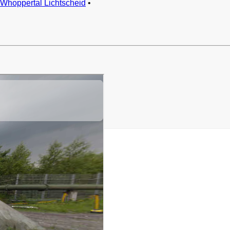
Whoppertal Lichtscheid
•