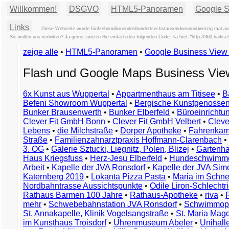
Willkommen!
DSGVO
HTML5-Panoramen
Google St
Links
Diese Webseite wurde fünfzehnmillionendreihundertsechstausendneunundvierzig mal auf
Sie wollen uns verlinken? Ja gerne, nutzen Sie einfach den folgenden Code: <a href="http://360.hai
zeige alle
•
HTML5-Panoramen
•
Google Business Vie
Flash und Google Maps Business Vi
6x Kunst aus Wuppertal
•
Appartmenthaus am Titisee
•
B
Befeni Showroom Wuppertal
•
Bergische Kunstgenossen
Bunker Brausenwerth
•
Bunker Elberfeld
•
Büroeinricht
Clever Fit GmbH Bonn
•
Clever Fit GmbH Velbert
•
Clever
Lebens
•
die Milchstraße
•
Dorper Apotheke
•
Fahrenkam
Straße
•
Familienzahnarztpraxis Hoffmann-Clarenbach
•
3. OG
•
Galerie Sztucki, Liegnitz, Polen, Blizej
•
Gartenha
Haus Kriegsfuss
•
Herz-Jesu Elberfeld
•
Hundeschwimme
Arbeit
•
Kapelle der JVA Ronsdorf
•
Kapelle der JVA Si
Katernberg 2019
•
Lokanta Pizza Pasta
•
Maria im Schn
Nordbahntrasse Aussichtspunkte
•
Odile Liron-Schlecht
Rathaus Barmen 100 Jahre
•
Rathaus-Apotheke
•
riva
•
mehr
•
Schwebebahnstation JVA Ronsdorf
•
Schwimmop
St. Annakapelle, Klinik Vogelsangstraße
•
St. Maria Mag
im Kunsthaus Troisdorf
•
Uhrenmuseum Abeler
•
Unihall