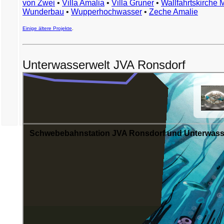
von Zwei
•
Villa Amalia
•
Villa Gruner
•
Wallfahrtskirche 
Wunderbau
•
Wupperhochwasser
•
Zeche Amalie
Einige ältere Projekte
.
Unterwasserwelt JVA Ronsdorf