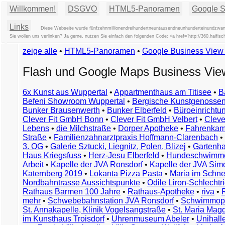
Willkommen!
DSGVO
HTML5-Panoramen
Google St
Links
Diese Webseite wurde fünfzehnmillionendreihundertneuntausendneunhunderteinundzwanzi
Sie wollen uns verlinken? Ja gerne, nutzen Sie einfach den folgenden Code: <a href="http://360.ha
zeige alle
•
HTML5-Panoramen
•
Google Business Vie
Flash und Google Maps Business Vi
6x Kunst aus Wuppertal
•
Appartmenthaus am Titisee
•
B
Befeni Showroom Wuppertal
•
Bergische Kunstgenossen
Bunker Brausenwerth
•
Bunker Elberfeld
•
Büroeinricht
Clever Fit GmbH Bonn
•
Clever Fit GmbH Velbert
•
Clever
Lebens
•
die Milchstraße
•
Dorper Apotheke
•
Fahrenkam
Straße
•
Familienzahnarztpraxis Hoffmann-Clarenbach
•
3. OG
•
Galerie Sztucki, Liegnitz, Polen, Blizej
•
Gartenha
Haus Kriegsfuss
•
Herz-Jesu Elberfeld
•
Hundeschwimme
Arbeit
•
Kapelle der JVA Ronsdorf
•
Kapelle der JVA Si
Katernberg 2019
•
Lokanta Pizza Pasta
•
Maria im Schn
Nordbahntrasse Aussichtspunkte
•
Odile Liron-Schlecht
Rathaus Barmen 100 Jahre
•
Rathaus-Apotheke
•
riva
•
mehr
•
Schwebebahnstation JVA Ronsdorf
•
Schwimmop
St. Annakapelle, Klinik Vogelsangstraße
•
St. Maria Mag
im Kunsthaus Troisdorf
•
Uhrenmuseum Abeler
•
Unihall