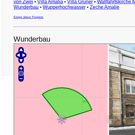
von Zwei
•
Villa Amalia
•
Villa Gruner
•
Wallfahrtskirche 
Wunderbau
•
Wupperhochwasser
•
Zeche Amalie
Einige ältere Projekte
.
Wunderbau