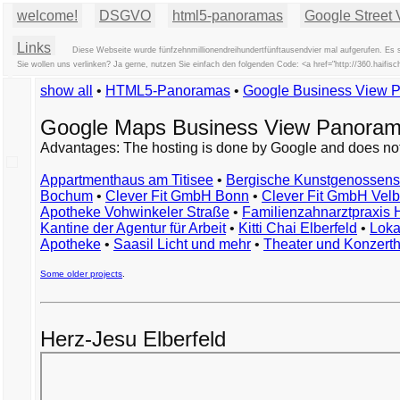
welcome!
DSGVO
html5-panoramas
Google Street 
Links
Diese Webseite wurde fünfzehnmillionendreihundertfünftausendvier mal aufgerufen. Es 
Sie wollen uns verlinken? Ja gerne, nutzen Sie einfach den folgenden Code: <a href="http://360.haif
show all
•
HTML5-Panoramas
•
Google Business View 
Google Maps Business View Panoram
Advantages: The hosting is done by Google and does not 
Appartmenthaus am Titisee
•
Bergische Kunstgenossens
Bochum
•
Clever Fit GmbH Bonn
•
Clever Fit GmbH Velb
Apotheke Vohwinkeler Straße
•
Familienzahnarztpraxis
Kantine der Agentur für Arbeit
•
Kitti Chai Elberfeld
•
Loka
Apotheke
•
Saasil Licht und mehr
•
Theater und Konzert
Some older projects
.
Herz-Jesu Elberfeld