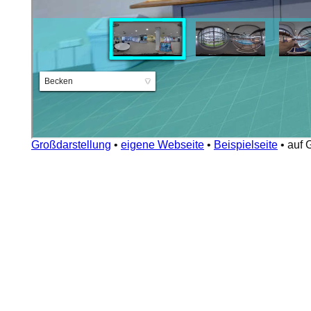
Großdarstellung
•
eigene Webseite
•
Beispielseite
•
auf 