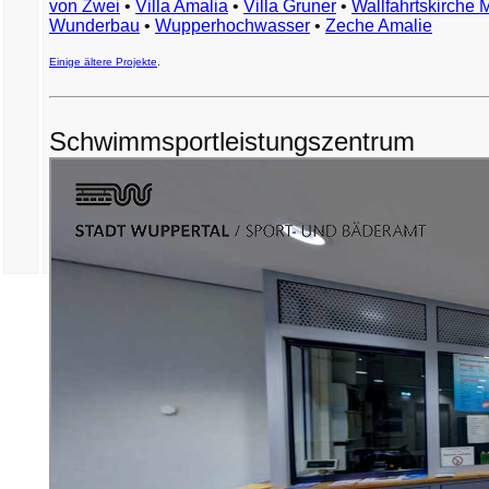
von Zwei
•
Villa Amalia
•
Villa Gruner
•
Wallfahrtskirche 
Wunderbau
•
Wupperhochwasser
•
Zeche Amalie
Einige ältere Projekte
.
Schwimmsportleistungszentrum