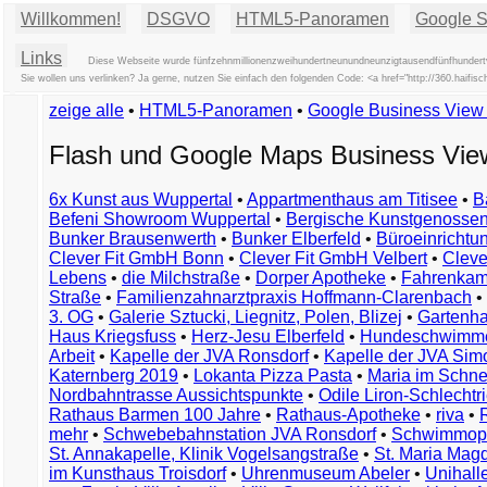
Willkommen!
DSGVO
HTML5-Panoramen
Google St
Links
Diese Webseite wurde fünfzehnmillionenzweihundertneunundneunzigtausendfünfhundertv
Sie wollen uns verlinken? Ja gerne, nutzen Sie einfach den folgenden Code: <a href="http://360.ha
zeige alle
•
HTML5-Panoramen
•
Google Business Vie
Flash und Google Maps Business Vi
6x Kunst aus Wuppertal
•
Appartmenthaus am Titisee
•
B
Befeni Showroom Wuppertal
•
Bergische Kunstgenossen
Bunker Brausenwerth
•
Bunker Elberfeld
•
Büroeinricht
Clever Fit GmbH Bonn
•
Clever Fit GmbH Velbert
•
Clever
Lebens
•
die Milchstraße
•
Dorper Apotheke
•
Fahrenkam
Straße
•
Familienzahnarztpraxis Hoffmann-Clarenbach
•
3. OG
•
Galerie Sztucki, Liegnitz, Polen, Blizej
•
Gartenha
Haus Kriegsfuss
•
Herz-Jesu Elberfeld
•
Hundeschwimme
Arbeit
•
Kapelle der JVA Ronsdorf
•
Kapelle der JVA Si
Katernberg 2019
•
Lokanta Pizza Pasta
•
Maria im Schn
Nordbahntrasse Aussichtspunkte
•
Odile Liron-Schlecht
Rathaus Barmen 100 Jahre
•
Rathaus-Apotheke
•
riva
•
mehr
•
Schwebebahnstation JVA Ronsdorf
•
Schwimmop
St. Annakapelle, Klinik Vogelsangstraße
•
St. Maria Mag
im Kunsthaus Troisdorf
•
Uhrenmuseum Abeler
•
Unihall