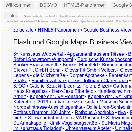
Willkommen!
DSGVO
HTML5-Panoramen
Google St
Links
Diese Webseite wurde fünfzehnmillionenzweihundertsechsundneunzigtausendsiebenhunder
Sie wollen uns verlinken? Ja gerne, nutzen Sie einfach den folgenden Code: <a href="http://360.hai
zeige alle
•
HTML5-Panoramen
•
Google Business Vie
Flash und Google Maps Business Vi
6x Kunst aus Wuppertal
•
Appartmenthaus am Titisee
•
B
Befeni Showroom Wuppertal
•
Bergische Kunstgenossen
Bunker Brausenwerth
•
Bunker Elberfeld
•
Büroeinricht
Clever Fit GmbH Bonn
•
Clever Fit GmbH Velbert
•
Clever
Lebens
•
die Milchstraße
•
Dorper Apotheke
•
Fahrenkam
Straße
•
Familienzahnarztpraxis Hoffmann-Clarenbach
•
3. OG
•
Galerie Sztucki, Liegnitz, Polen, Blizej
•
Gartenha
Haus Kriegsfuss
•
Herz-Jesu Elberfeld
•
Hundeschwimme
Arbeit
•
Kapelle der JVA Ronsdorf
•
Kapelle der JVA Si
Katernberg 2019
•
Lokanta Pizza Pasta
•
Maria im Schn
Nordbahntrasse Aussichtspunkte
•
Odile Liron-Schlecht
Rathaus Barmen 100 Jahre
•
Rathaus-Apotheke
•
riva
•
mehr
•
Schwebebahnstation JVA Ronsdorf
•
Schwimmop
St. Annakapelle, Klinik Vogelsangstraße
•
St. Maria Mag
im Kunsthaus Troisdorf
•
Uhrenmuseum Abeler
•
Unihall