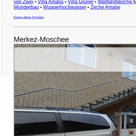
von Zwei
•
Villa Amalia
•
Villa Gruner
•
Wallfahrtskirche 
Wunderbau
•
Wupperhochwasser
•
Zeche Amalie
Einige ältere Projekte
.
Merkez-Moschee