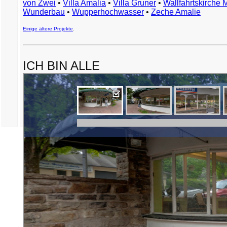
von Zwei
•
Villa Amalia
•
Villa Gruner
•
Wallfahrtskirche 
Wunderbau
•
Wupperhochwasser
•
Zeche Amalie
Einige ältere Projekte
.
ICH BIN ALLE