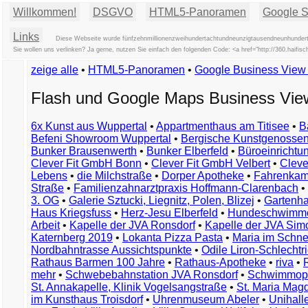
Willkommen!
DSGVO
HTML5-Panoramen
Google St
Links
Diese Webseite wurde fünfzehnmillionenzweihundertachtundneunzigtausendneunhundertac
Sie wollen uns verlinken? Ja gerne, nutzen Sie einfach den folgenden Code: <a href="http://360.ha
zeige alle
•
HTML5-Panoramen
•
Google Business Vie
Flash und Google Maps Business Vi
6x Kunst aus Wuppertal
•
Appartmenthaus am Titisee
•
B
Befeni Showroom Wuppertal
•
Bergische Kunstgenossen
Bunker Brausenwerth
•
Bunker Elberfeld
•
Büroeinricht
Clever Fit GmbH Bonn
•
Clever Fit GmbH Velbert
•
Clever
Lebens
•
die Milchstraße
•
Dorper Apotheke
•
Fahrenkam
Straße
•
Familienzahnarztpraxis Hoffmann-Clarenbach
•
3. OG
•
Galerie Sztucki, Liegnitz, Polen, Blizej
•
Gartenha
Haus Kriegsfuss
•
Herz-Jesu Elberfeld
•
Hundeschwimme
Arbeit
•
Kapelle der JVA Ronsdorf
•
Kapelle der JVA Si
Katernberg 2019
•
Lokanta Pizza Pasta
•
Maria im Schn
Nordbahntrasse Aussichtspunkte
•
Odile Liron-Schlecht
Rathaus Barmen 100 Jahre
•
Rathaus-Apotheke
•
riva
•
mehr
•
Schwebebahnstation JVA Ronsdorf
•
Schwimmop
St. Annakapelle, Klinik Vogelsangstraße
•
St. Maria Mag
im Kunsthaus Troisdorf
•
Uhrenmuseum Abeler
•
Unihall