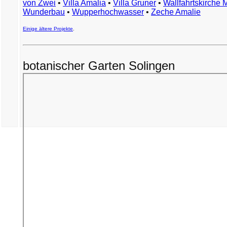
von Zwei
•
Villa Amalia
•
Villa Gruner
•
Wallfahrtskirche 
Wunderbau
•
Wupperhochwasser
•
Zeche Amalie
Einige ältere Projekte
.
botanischer Garten Solingen