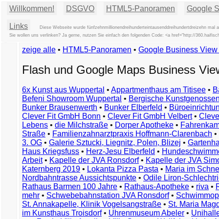
Willkommen!
DSGVO
HTML5-Panoramen
Google St
Links
Diese Webseite wurde fünfzehnmillionendreihunderteintausenddreihundertdreizehn mal a
Sie wollen uns verlinken? Ja gerne, nutzen Sie einfach den folgenden Code: <a href="http://360.haif
zeige alle
•
HTML5-Panoramen
•
Google Business Vie
Flash und Google Maps Business Vi
6x Kunst aus Wuppertal
•
Appartmenthaus am Titisee
•
B
Befeni Showroom Wuppertal
•
Bergische Kunstgenossen
Bunker Brausenwerth
•
Bunker Elberfeld
•
Büroeinricht
Clever Fit GmbH Bonn
•
Clever Fit GmbH Velbert
•
Clever
Lebens
•
die Milchstraße
•
Dorper Apotheke
•
Fahrenkam
Straße
•
Familienzahnarztpraxis Hoffmann-Clarenbach
•
3. OG
•
Galerie Sztucki, Liegnitz, Polen, Blizej
•
Gartenha
Haus Kriegsfuss
•
Herz-Jesu Elberfeld
•
Hundeschwimme
Arbeit
•
Kapelle der JVA Ronsdorf
•
Kapelle der JVA Si
Katernberg 2019
•
Lokanta Pizza Pasta
•
Maria im Schn
Nordbahntrasse Aussichtspunkte
•
Odile Liron-Schlecht
Rathaus Barmen 100 Jahre
•
Rathaus-Apotheke
•
riva
•
mehr
•
Schwebebahnstation JVA Ronsdorf
•
Schwimmop
St. Annakapelle, Klinik Vogelsangstraße
•
St. Maria Mag
im Kunsthaus Troisdorf
•
Uhrenmuseum Abeler
•
Unihall