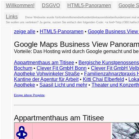
Willkommen!
DSGVO
HTML5-Panoramen
Google St
Links
Diese Webseite wurde fünfzehnmillionendreihundertdreitausendsiebenhundertzwei mal a
Sie wollen uns verlinken? Ja gerne, nutzen Sie einfach den folgenden Code: <a href="http://360.haifis
zeige alle
•
HTML5-Panoramen
•
Google Business Vie
Google Maps Business View Panoram
Vorteile: Das Hosting wird durch Google gemacht und be
Appartmenthaus am Titisee
•
Bergische Kunstgenossens
Bochum
•
Clever Fit GmbH Bonn
•
Clever Fit GmbH Velb
Apotheke Vohwinkeler Straße
•
Familienzahnarztpraxis
Kantine der Agentur für Arbeit
•
Kitti Chai Elberfeld
•
Loka
Apotheke
•
Saasil Licht und mehr
•
Theater und Konzert
Einige ältere Projekte
.
Appartmenthaus am Titisee