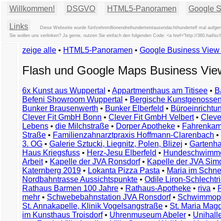
Willkommen!
DSGVO
HTML5-Panoramen
Google St
Links
Diese Webseite wurde fünfzehnmillionendreihunderteintausendachthundertelf mal aufger
Sie wollen uns verlinken? Ja gerne, nutzen Sie einfach den folgenden Code: <a href="http://360.hai
zeige alle
•
HTML5-Panoramen
•
Google Business Vie
Flash und Google Maps Business Vi
6x Kunst aus Wuppertal
•
Appartmenthaus am Titisee
•
B
Befeni Showroom Wuppertal
•
Bergische Kunstgenossen
Bunker Brausenwerth
•
Bunker Elberfeld
•
Büroeinricht
Clever Fit GmbH Bonn
•
Clever Fit GmbH Velbert
•
Clever
Lebens
•
die Milchstraße
•
Dorper Apotheke
•
Fahrenkam
Straße
•
Familienzahnarztpraxis Hoffmann-Clarenbach
•
3. OG
•
Galerie Sztucki, Liegnitz, Polen, Blizej
•
Gartenha
Haus Kriegsfuss
•
Herz-Jesu Elberfeld
•
Hundeschwimme
Arbeit
•
Kapelle der JVA Ronsdorf
•
Kapelle der JVA Si
Katernberg 2019
•
Lokanta Pizza Pasta
•
Maria im Schn
Nordbahntrasse Aussichtspunkte
•
Odile Liron-Schlecht
Rathaus Barmen 100 Jahre
•
Rathaus-Apotheke
•
riva
•
mehr
•
Schwebebahnstation JVA Ronsdorf
•
Schwimmop
St. Annakapelle, Klinik Vogelsangstraße
•
St. Maria Mag
im Kunsthaus Troisdorf
•
Uhrenmuseum Abeler
•
Unihall