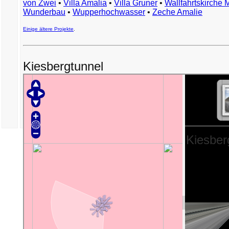
von Zwei
•
Villa Amalia
•
Villa Gruner
•
Wallfahrtskirche 
Wunderbau
•
Wupperhochwasser
•
Zeche Amalie
Einige ältere Projekte
.
Kiesbergtunnel