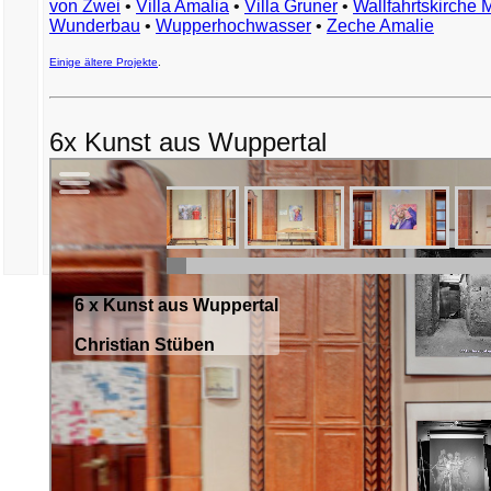
von Zwei
•
Villa Amalia
•
Villa Gruner
•
Wallfahrtskirche 
Wunderbau
•
Wupperhochwasser
•
Zeche Amalie
Einige ältere Projekte
.
6x Kunst aus Wuppertal