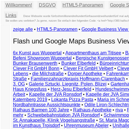
Willkommen!
DSGVO
HTML5-Panoramen
Google St
Links
Diese Webseite wurde fünfzehnmillionendreihundertfünftausendzweihundertfünf mal aufg
Sie wollen uns verlinken? Ja gerne, nutzen Sie einfach den folgenden Code: <a href="http://360.haifis
zeige alle
•
HTML5-Panoramen
•
Google Business Vie
Flash und Google Maps Business Vi
6x Kunst aus Wuppertal
•
Appartmenthaus am Titisee
•
B
Befeni Showroom Wuppertal
•
Bergische Kunstgenossen
Bunker Brausenwerth
•
Bunker Elberfeld
•
Büroeinricht
Clever Fit GmbH Bonn
•
Clever Fit GmbH Velbert
•
Clever
Lebens
•
die Milchstraße
•
Dorper Apotheke
•
Fahrenkam
Straße
•
Familienzahnarztpraxis Hoffmann-Clarenbach
•
3. OG
•
Galerie Sztucki, Liegnitz, Polen, Blizej
•
Gartenha
Haus Kriegsfuss
•
Herz-Jesu Elberfeld
•
Hundeschwimme
Arbeit
•
Kapelle der JVA Ronsdorf
•
Kapelle der JVA Si
Katernberg 2019
•
Lokanta Pizza Pasta
•
Maria im Schn
Nordbahntrasse Aussichtspunkte
•
Odile Liron-Schlecht
Rathaus Barmen 100 Jahre
•
Rathaus-Apotheke
•
riva
•
mehr
•
Schwebebahnstation JVA Ronsdorf
•
Schwimmop
St. Annakapelle, Klinik Vogelsangstraße
•
St. Maria Mag
im Kunsthaus Troisdorf
•
Uhrenmuseum Abeler
•
Unihall