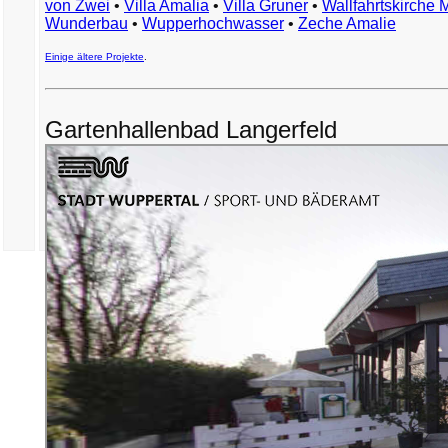
von Zwei
•
Villa Amalia
•
Villa Gruner
•
Wallfahrtskirche 
Wunderbau
•
Wupperhochwasser
•
Zeche Amalie
Einige ältere Projekte
.
Gartenhallenbad Langerfeld