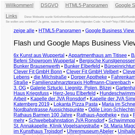
Willkommen!
DSGVO
HTML5-Panoramen
Google St
Links
Diese Webseite wurde fünfzehnmillionenzweihundertsiebenundneunzigtausendfünfhunder
Sie wollen uns verlinken? Ja gerne, nutzen Sie einfach den folgenden Code: <a href="http://360.hai
zeige alle
•
HTML5-Panoramen
•
Google Business Vie
Flash und Google Maps Business Vi
6x Kunst aus Wuppertal
•
Appartmenthaus am Titisee
•
B
Befeni Showroom Wuppertal
•
Bergische Kunstgenossen
Bunker Brausenwerth
•
Bunker Elberfeld
•
Büroeinricht
Clever Fit GmbH Bonn
•
Clever Fit GmbH Velbert
•
Clever
Lebens
•
die Milchstraße
•
Dorper Apotheke
•
Fahrenkam
Straße
•
Familienzahnarztpraxis Hoffmann-Clarenbach
•
3. OG
•
Galerie Sztucki, Liegnitz, Polen, Blizej
•
Gartenha
Haus Kriegsfuss
•
Herz-Jesu Elberfeld
•
Hundeschwimme
Arbeit
•
Kapelle der JVA Ronsdorf
•
Kapelle der JVA Si
Katernberg 2019
•
Lokanta Pizza Pasta
•
Maria im Schn
Nordbahntrasse Aussichtspunkte
•
Odile Liron-Schlecht
Rathaus Barmen 100 Jahre
•
Rathaus-Apotheke
•
riva
•
mehr
•
Schwebebahnstation JVA Ronsdorf
•
Schwimmop
St. Annakapelle, Klinik Vogelsangstraße
•
St. Maria Mag
im Kunsthaus Troisdorf
•
Uhrenmuseum Abeler
•
Unihall