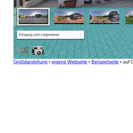
Großdarstellung
•
eigene Webseite
•
Beispielseite
•
auf 