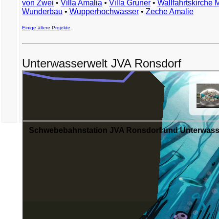
von Zwei
•
Villa Amalia
•
Villa Gruner
•
Wallfahrtskirche 
Wunderbau
•
Wupperhochwasser
•
Zeche Amalie
Einige ältere Projekte
.
Unterwasserwelt JVA Ronsdorf