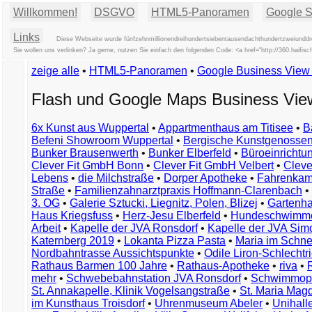
Willkommen!
DSGVO
HTML5-Panoramen
Google St
Links
Diese Webseite wurde fünfzehnmillionendreihundertsiebentausendachthundertzweiunddrei
Sie wollen uns verlinken? Ja gerne, nutzen Sie einfach den folgenden Code: <a href="http://360.hai
zeige alle
•
HTML5-Panoramen
•
Google Business Vie
Flash und Google Maps Business Vi
6x Kunst aus Wuppertal
•
Appartmenthaus am Titisee
•
B
Befeni Showroom Wuppertal
•
Bergische Kunstgenossen
Bunker Brausenwerth
•
Bunker Elberfeld
•
Büroeinricht
Clever Fit GmbH Bonn
•
Clever Fit GmbH Velbert
•
Clever
Lebens
•
die Milchstraße
•
Dorper Apotheke
•
Fahrenkam
Straße
•
Familienzahnarztpraxis Hoffmann-Clarenbach
•
3. OG
•
Galerie Sztucki, Liegnitz, Polen, Blizej
•
Gartenha
Haus Kriegsfuss
•
Herz-Jesu Elberfeld
•
Hundeschwimme
Arbeit
•
Kapelle der JVA Ronsdorf
•
Kapelle der JVA Si
Katernberg 2019
•
Lokanta Pizza Pasta
•
Maria im Schn
Nordbahntrasse Aussichtspunkte
•
Odile Liron-Schlecht
Rathaus Barmen 100 Jahre
•
Rathaus-Apotheke
•
riva
•
mehr
•
Schwebebahnstation JVA Ronsdorf
•
Schwimmop
St. Annakapelle, Klinik Vogelsangstraße
•
St. Maria Mag
im Kunsthaus Troisdorf
•
Uhrenmuseum Abeler
•
Unihall