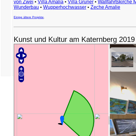
von Zwei
•
Villa Amalia
•
Villa Gruner
•
Wallfahrtskirche 
Wunderbau
•
Wupperhochwasser
•
Zeche Amalie
Einige ältere Projekte
.
Kunst und Kultur am Katernberg 2019