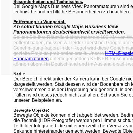
Besonderheiten und Technisches.
Bei Google Maps Business View Panoramatouren sind e
technische und rechtliche Besonderheiten zu beachten.
Entfernung zu Wuppertal:
Ab sofort können Google Maps Business View
Panoramatouren deutschlandweit erstellt werden.
Sollten Sie Ihre Räumlichkeiten mehr als 100 KM von Wu
entfernt haben, müssen wir leider zuerst bei Google um 
Genehmigung fragen. In der Regel wird diese Genehmig
gezielte Projekte problemlos erteilt. Unsere
HTML5-basie
Panoramatouren
unterliegen jedoch KEINER Einschrän
können überall in Deutschland und im Ausland erstellt w
Nadir:
Der Bereich direkt unter der Kamera kann bei Google nic
dargestellt werden. Statt dessen wird der Bodenbereich l
verschwommen aus der Umgebung neu generiert. In den
Fällen wird dieses jedoch nicht auffallen. Schauen Sie es
unseren Beispielen an.
Bewegte Objekte:
Bewegte Objekte können nicht abgebildet werden. Bedin
die Technik (HDR-Fotografie) werden pro Himmelsrichtun
Teilbilder fotografiert, die mit einem zeitlichen Versatz vo
Sekunde hintereinander gemacht werden. Bewegte Obje