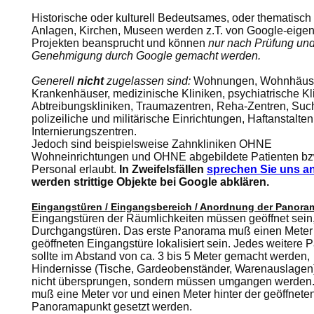
Historische oder kulturell Bedeutsames, oder thematisc
Anlagen, Kirchen, Museen werden z.T. von Google-eige
Projekten beansprucht und können
nur nach Prüfung un
Genehmigung durch Google gemacht werden.
Generell
nicht
zugelassen sind:
Wohnungen, Wohnhäuse
Krankenhäuser, medizinische Kliniken, psychiatrische Kl
Abtreibungskliniken, Traumazentren, Reha-Zentren, Such
polizeiliche und militärische Einrichtungen, Haftanstalte
Internierungszentren.
Jedoch sind beispielsweise Zahnkliniken OHNE
Wohneinrichtungen und OHNE abgebildete Patienten bz
Personal erlaubt.
In Zweifelsfällen
sprechen Sie uns a
werden strittige Objekte bei Google abklären.
Eingangstüren / Eingangsbereich / Anordnung der Panora
Eingangstüren der Räumlichkeiten müssen geöffnet sein
Durchgangstüren. Das erste Panorama muß einen Meter 
geöffneten Eingangstüre lokalisiert sein. Jedes weitere
sollte im Abstand von ca. 3 bis 5 Meter gemacht werden,
Hindernisse (Tische, Gardeobenständer, Warenauslagen)
nicht übersprungen, sondern müssen umgangen werden.
muß eine Meter vor und einen Meter hinter der geöffnete
Panoramapunkt gesetzt werden.