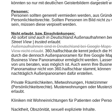
könnten so nur mit deutlichen Geisterbildern dargestelt 
Personen:
Personen sollten generell vermieden werden, aus Gründ
Personlichkeitsrechte. Sollten Personen im Bild nicht z
sein, müssen diese verpixelt werden.
Nicht erlaubt, bzw. Einschränkungen:
Ab sofort sind auch in Deutschland Außenaufnahmen be
Street View | trusted erlaubt.
Außenaufnahmen sind in Deutschland bei Google Maps
View nicht erlaubt
.
360.haifischbar.de kennt jedoch die Hi
durch die dennoch Außenpanoramen für Ihre Google Ma
Business View Panoramatour ermöglicht werden. Lassen
von uns beraten, was möglich ist. Auch wenn Ihre Busin
Panoramatour nicht von 360.haifischbar stammt, können 
nachträglich Außenpanoramen dafür erstellen.
Private Räumlichkeiten, Mietwohnungen, Hotelzimmer
(Persönlichkeitsrechte). Musterwohnungen oder Musterz
erlaubt.
Kliniken mit Wohneinrichtungen für Patienten oder Perso
Nacktheit, Obszönität, sexuell expliziete Inhalte.