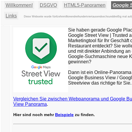
Willkommen!
DSGVO
HTML5-Panoramen
Google S
Links
Diese Webseite wurde fünfzehnmillionendreihundertviertausendsechsunddreißig mal auf
Sie haben gerade Google Pla
Google Street View | Trusted a
Marketingtool für Ihr Geschäft 
Restaurant entdeckt? Sie wolle
und mit direkter Anbindung an 
Google-Suchmaschine neue 
gewinnen?
Dann ist ein Online-Panorama
Google Business View / Goog
Streetview das richtige für Sie.
Vergleichen Sie zwischen Webpanorama und Google Bu
View Panorama
.
Hier sind noch mehr
Beispiele
zu finden.