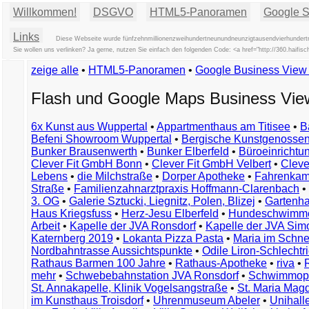
Willkommen!
DSGVO
HTML5-Panoramen
Google St
Links
Diese Webseite wurde fünfzehnmillionenzweihundertneunundneunzigtausendvierhundertn
Sie wollen uns verlinken? Ja gerne, nutzen Sie einfach den folgenden Code: <a href="http://360.haif
zeige alle
•
HTML5-Panoramen
•
Google Business Vie
Flash und Google Maps Business Vi
6x Kunst aus Wuppertal
•
Appartmenthaus am Titisee
•
B
Befeni Showroom Wuppertal
•
Bergische Kunstgenossen
Bunker Brausenwerth
•
Bunker Elberfeld
•
Büroeinricht
Clever Fit GmbH Bonn
•
Clever Fit GmbH Velbert
•
Clever
Lebens
•
die Milchstraße
•
Dorper Apotheke
•
Fahrenkam
Straße
•
Familienzahnarztpraxis Hoffmann-Clarenbach
•
3. OG
•
Galerie Sztucki, Liegnitz, Polen, Blizej
•
Gartenha
Haus Kriegsfuss
•
Herz-Jesu Elberfeld
•
Hundeschwimme
Arbeit
•
Kapelle der JVA Ronsdorf
•
Kapelle der JVA Si
Katernberg 2019
•
Lokanta Pizza Pasta
•
Maria im Schn
Nordbahntrasse Aussichtspunkte
•
Odile Liron-Schlecht
Rathaus Barmen 100 Jahre
•
Rathaus-Apotheke
•
riva
•
mehr
•
Schwebebahnstation JVA Ronsdorf
•
Schwimmop
St. Annakapelle, Klinik Vogelsangstraße
•
St. Maria Mag
im Kunsthaus Troisdorf
•
Uhrenmuseum Abeler
•
Unihall