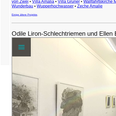
von Zwei
•
Villa Amalia
•
Villa Gruner
•
Wallfahrtskirche 
Wunderbau
•
Wupperhochwasser
•
Zeche Amalie
Einige ältere Projekte
.
Odile Liron-Schlechtriemen und Ellen