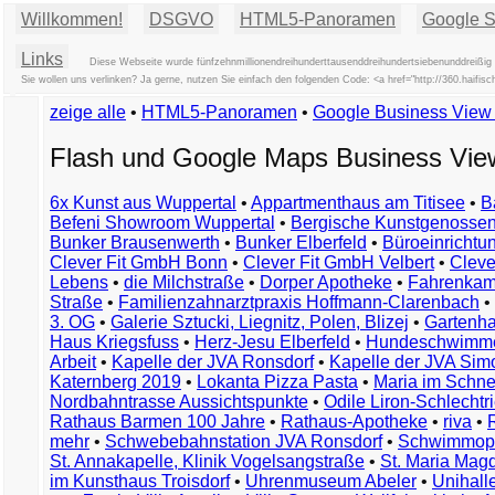
Willkommen!
DSGVO
HTML5-Panoramen
Google St
Links
Diese Webseite wurde fünfzehnmillionendreihunderttausenddreihundertsiebenunddreißig 
Sie wollen uns verlinken? Ja gerne, nutzen Sie einfach den folgenden Code: <a href="http://360.ha
zeige alle
•
HTML5-Panoramen
•
Google Business Vie
Flash und Google Maps Business Vi
6x Kunst aus Wuppertal
•
Appartmenthaus am Titisee
•
B
Befeni Showroom Wuppertal
•
Bergische Kunstgenossen
Bunker Brausenwerth
•
Bunker Elberfeld
•
Büroeinricht
Clever Fit GmbH Bonn
•
Clever Fit GmbH Velbert
•
Clever
Lebens
•
die Milchstraße
•
Dorper Apotheke
•
Fahrenkam
Straße
•
Familienzahnarztpraxis Hoffmann-Clarenbach
•
3. OG
•
Galerie Sztucki, Liegnitz, Polen, Blizej
•
Gartenha
Haus Kriegsfuss
•
Herz-Jesu Elberfeld
•
Hundeschwimme
Arbeit
•
Kapelle der JVA Ronsdorf
•
Kapelle der JVA Si
Katernberg 2019
•
Lokanta Pizza Pasta
•
Maria im Schn
Nordbahntrasse Aussichtspunkte
•
Odile Liron-Schlecht
Rathaus Barmen 100 Jahre
•
Rathaus-Apotheke
•
riva
•
mehr
•
Schwebebahnstation JVA Ronsdorf
•
Schwimmop
St. Annakapelle, Klinik Vogelsangstraße
•
St. Maria Mag
im Kunsthaus Troisdorf
•
Uhrenmuseum Abeler
•
Unihall