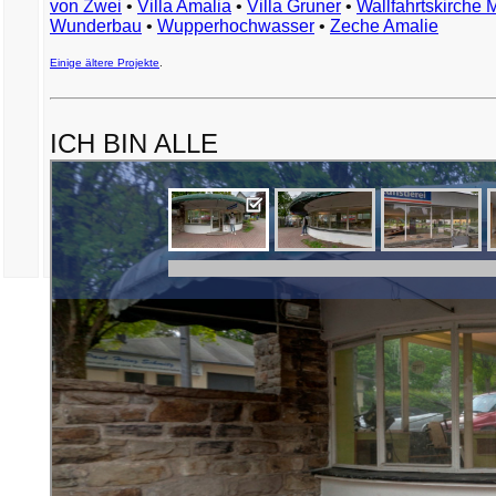
von Zwei
•
Villa Amalia
•
Villa Gruner
•
Wallfahrtskirche 
Wunderbau
•
Wupperhochwasser
•
Zeche Amalie
Einige ältere Projekte
.
ICH BIN ALLE