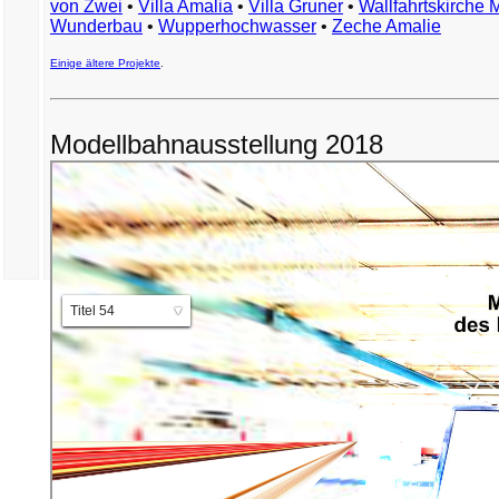
von Zwei
•
Villa Amalia
•
Villa Gruner
•
Wallfahrtskirche 
Wunderbau
•
Wupperhochwasser
•
Zeche Amalie
Einige ältere Projekte
.
Modellbahnausstellung 2018