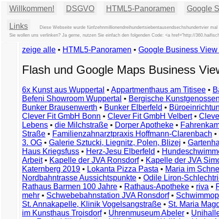
Willkommen!
DSGVO
HTML5-Panoramen
Google St
Links
Diese Webseite wurde fünfzehnmillionendreihundertsiebentausendsechshundertvier mal a
Sie wollen uns verlinken? Ja gerne, nutzen Sie einfach den folgenden Code: <a href="http://360.hai
zeige alle
•
HTML5-Panoramen
•
Google Business Vie
Flash und Google Maps Business Vi
6x Kunst aus Wuppertal
•
Appartmenthaus am Titisee
•
B
Befeni Showroom Wuppertal
•
Bergische Kunstgenossen
Bunker Brausenwerth
•
Bunker Elberfeld
•
Büroeinricht
Clever Fit GmbH Bonn
•
Clever Fit GmbH Velbert
•
Clever
Lebens
•
die Milchstraße
•
Dorper Apotheke
•
Fahrenkam
Straße
•
Familienzahnarztpraxis Hoffmann-Clarenbach
•
3. OG
•
Galerie Sztucki, Liegnitz, Polen, Blizej
•
Gartenha
Haus Kriegsfuss
•
Herz-Jesu Elberfeld
•
Hundeschwimme
Arbeit
•
Kapelle der JVA Ronsdorf
•
Kapelle der JVA Si
Katernberg 2019
•
Lokanta Pizza Pasta
•
Maria im Schn
Nordbahntrasse Aussichtspunkte
•
Odile Liron-Schlecht
Rathaus Barmen 100 Jahre
•
Rathaus-Apotheke
•
riva
•
mehr
•
Schwebebahnstation JVA Ronsdorf
•
Schwimmop
St. Annakapelle, Klinik Vogelsangstraße
•
St. Maria Mag
im Kunsthaus Troisdorf
•
Uhrenmuseum Abeler
•
Unihall