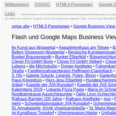
Willkommen!
DSGVO
HTML5-Panoramen
Google St
Links
Diese Webseite wurde fünfzehnmillionendreihundertneuntausendeinundvierzig mal aufger
Sie wollen uns verlinken? Ja gerne, nutzen Sie einfach den folgenden Code: <a href="http://360.ha
zeige alle
•
HTML5-Panoramen
•
Google Business Vie
Flash und Google Maps Business Vi
6x Kunst aus Wuppertal
•
Appartmenthaus am Titisee
•
B
Befeni Showroom Wuppertal
•
Bergische Kunstgenossen
Bunker Brausenwerth
•
Bunker Elberfeld
•
Büroeinricht
Clever Fit GmbH Bonn
•
Clever Fit GmbH Velbert
•
Clever
Lebens
•
die Milchstraße
•
Dorper Apotheke
•
Fahrenkam
Straße
•
Familienzahnarztpraxis Hoffmann-Clarenbach
•
3. OG
•
Galerie Sztucki, Liegnitz, Polen, Blizej
•
Gartenha
Haus Kriegsfuss
•
Herz-Jesu Elberfeld
•
Hundeschwimme
Arbeit
•
Kapelle der JVA Ronsdorf
•
Kapelle der JVA Si
Katernberg 2019
•
Lokanta Pizza Pasta
•
Maria im Schn
Nordbahntrasse Aussichtspunkte
•
Odile Liron-Schlecht
Rathaus Barmen 100 Jahre
•
Rathaus-Apotheke
•
riva
•
mehr
•
Schwebebahnstation JVA Ronsdorf
•
Schwimmop
St. Annakapelle, Klinik Vogelsangstraße
•
St. Maria Mag
im Kunsthaus Troisdorf
•
Uhrenmuseum Abeler
•
Unihall