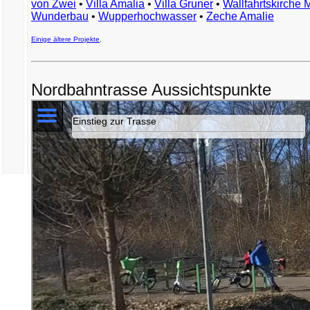
von Zwei
•
Villa Amalia
•
Villa Gruner
•
Wallfahrtskirche 
Wunderbau
•
Wupperhochwasser
•
Zeche Amalie
Einige ältere Projekte
.
Nordbahntrasse Aussichtspunkte