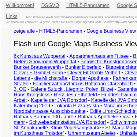
Willkommen!
DSGVO
HTML5-Panoramen
Google St
Links
Diese Webseite wurde fünfzehnmillionendreihunderttausendneunhundertdreiundsiebzig m
Sie wollen uns verlinken? Ja gerne, nutzen Sie einfach den folgenden Code: <a href="http://360.haifi
zeige alle
•
HTML5-Panoramen
•
Google Business Vie
Flash und Google Maps Business Vi
6x Kunst aus Wuppertal
•
Appartmenthaus am Titisee
•
B
Befeni Showroom Wuppertal
•
Bergische Kunstgenossen
Bunker Brausenwerth
•
Bunker Elberfeld
•
Büroeinricht
Clever Fit GmbH Bonn
•
Clever Fit GmbH Velbert
•
Clever
Lebens
•
die Milchstraße
•
Dorper Apotheke
•
Fahrenkam
Straße
•
Familienzahnarztpraxis Hoffmann-Clarenbach
•
3. OG
•
Galerie Sztucki, Liegnitz, Polen, Blizej
•
Gartenha
Haus Kriegsfuss
•
Herz-Jesu Elberfeld
•
Hundeschwimme
Arbeit
•
Kapelle der JVA Ronsdorf
•
Kapelle der JVA Si
Katernberg 2019
•
Lokanta Pizza Pasta
•
Maria im Schn
Nordbahntrasse Aussichtspunkte
•
Odile Liron-Schlecht
Rathaus Barmen 100 Jahre
•
Rathaus-Apotheke
•
riva
•
mehr
•
Schwebebahnstation JVA Ronsdorf
•
Schwimmop
St. Annakapelle, Klinik Vogelsangstraße
•
St. Maria Mag
im Kunsthaus Troisdorf
•
Uhrenmuseum Abeler
•
Unihall