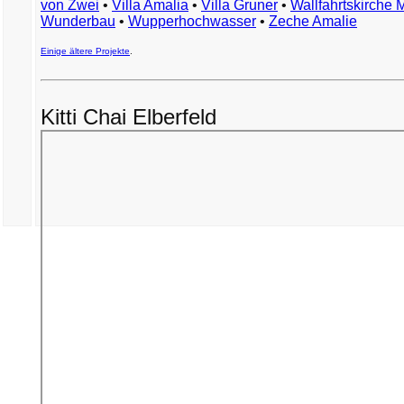
von Zwei
•
Villa Amalia
•
Villa Gruner
•
Wallfahrtskirche 
Wunderbau
•
Wupperhochwasser
•
Zeche Amalie
Einige ältere Projekte
.
Kitti Chai Elberfeld