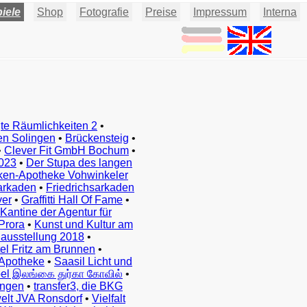
iele
Shop
Fotografie
Preise
Impressum
Interna
te Räumlichkeiten 2
•
en Solingen
•
Brückensteig
•
•
Clever Fit GmbH Bochum
•
023
•
Der Stupa des langen
ken-Apotheke Vohwinkeler
arkaden
•
Friedrichsarkaden
ver
•
Graffitti Hall Of Fame
•
Kantine der Agentur für
Prora
•
Kunst und Kultur am
ausstellung 2018
•
el Fritz am Brunnen
•
Apotheke
•
Saasil Licht und
el இலங்கை துர்கா கோவில்
•
ingen
•
transfer3, die BKG
elt JVA Ronsdorf
•
Vielfalt