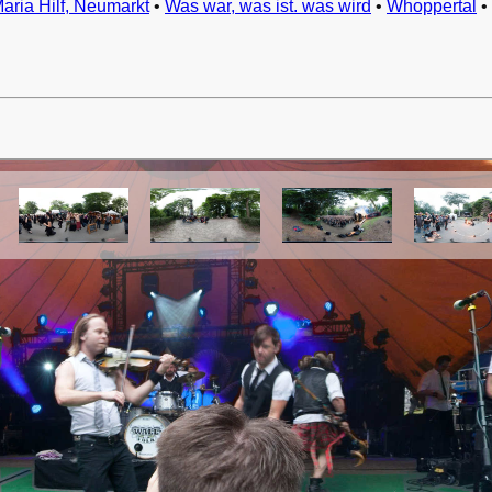
Maria Hilf, Neumarkt
•
Was war, was ist. was wird
•
Whoppertal
•