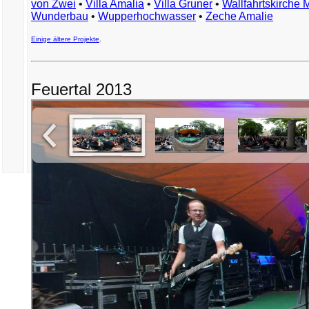
von Zwei
•
Villa Amalia
•
Villa Gruner
•
Wallfahrtskirche 
Wunderbau
•
Wupperhochwasser
•
Zeche Amalie
Einige ältere Projekte
.
Feuertal 2013