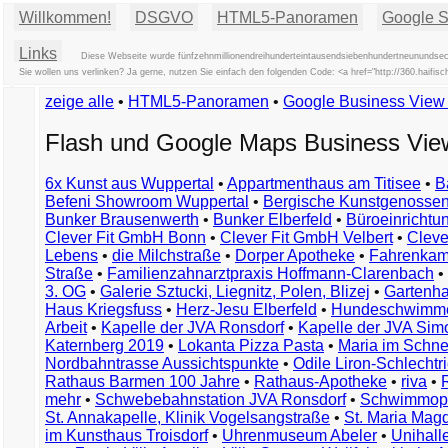
Willkommen!
DSGVO
HTML5-Panoramen
Google St
Links
Diese Webseite wurde fünfzehnmillionendreihunderteintausendsiebenhundertneunundsech
Sie wollen uns verlinken? Ja gerne, nutzen Sie einfach den folgenden Code: <a href="http://360.hai
zeige alle
•
HTML5-Panoramen
•
Google Business Vie
Flash und Google Maps Business Vi
6x Kunst aus Wuppertal
•
Appartmenthaus am Titisee
•
B
Befeni Showroom Wuppertal
•
Bergische Kunstgenossen
Bunker Brausenwerth
•
Bunker Elberfeld
•
Büroeinricht
Clever Fit GmbH Bonn
•
Clever Fit GmbH Velbert
•
Clever
Lebens
•
die Milchstraße
•
Dorper Apotheke
•
Fahrenkam
Straße
•
Familienzahnarztpraxis Hoffmann-Clarenbach
•
3. OG
•
Galerie Sztucki, Liegnitz, Polen, Blizej
•
Gartenha
Haus Kriegsfuss
•
Herz-Jesu Elberfeld
•
Hundeschwimme
Arbeit
•
Kapelle der JVA Ronsdorf
•
Kapelle der JVA Si
Katernberg 2019
•
Lokanta Pizza Pasta
•
Maria im Schn
Nordbahntrasse Aussichtspunkte
•
Odile Liron-Schlecht
Rathaus Barmen 100 Jahre
•
Rathaus-Apotheke
•
riva
•
mehr
•
Schwebebahnstation JVA Ronsdorf
•
Schwimmop
St. Annakapelle, Klinik Vogelsangstraße
•
St. Maria Mag
im Kunsthaus Troisdorf
•
Uhrenmuseum Abeler
•
Unihall