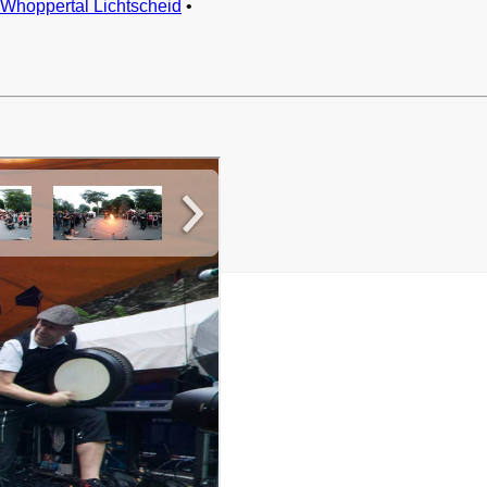
Whoppertal Lichtscheid
•