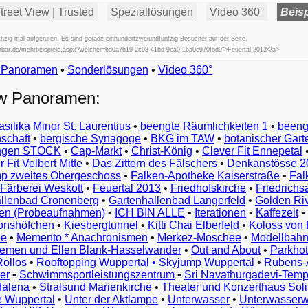
reet View | Trusted
Speziallösungen
Video 360°
Beisp
zig mal aufgerufen. Es sind gerade einhundertzweiundfünfzig Besucher auf der Seite.
fischbar.de/mehrbeispiele.aspx?welcher=6d0a7619-2c98-41bd-9ca0-16a0c970fbd9">Feuertal 2013</a>
w Panoramen
•
Beispiele
Sonderlösungen
•
Video 360°
Examples
ew Panoramen:
Exemples
Esempi
asilika Minor St. Laurentius
•
beengte Räumlichkeiten 1
•
beeng
Vorbeelden
schaft
•
bergische Synagoge
•
BKG im TAW
•
botanischer Gart
Przykłady
ungen STOCK
•
Cap-Markt
•
Christ-König
•
Clever Fit Ennepetal
Ejemplos
 Fit Velbert Mitte
•
Das Zittern des Fälschers
•
Denkanstösse 2
Örnekler
p zweites Obergeschoss
•
Falken-Apotheke Kaiserstraße
•
Fal
Παραδείγματα
Färberei Weskott
•
Feuertal 2013
•
Friedhofskirche
•
Friedrichs
Примеры
llenbad Cronenberg
•
Gartenhallenbad Langerfeld
•
Golden Ri
n (Probeaufnahmen)
•
ICH BIN ALLE
•
Iterationen
•
Kaffezeit
•
示
monshöfchen
•
Kiesbergtunnel
•
Kitti Chai Elberfeld
•
Koloss von 
例
ee
•
Memento * Anachronismen
•
Merkez-Moschee
•
Modellbahn
例
riemen und Ellen Blank-Hasselwander
•
Out and About
•
Parkhot
Rollos
•
Rooftopping Wuppertal • Skyjump Wuppertal
•
Rubens-
예
er
•
Schwimmsportleistungszentrum
•
Sri Navathurgadevi-Temp
dalena
•
Stralsund Marienkirche
•
Theater und Konzerthaus Sol
e Wuppertal
•
Unter der Aktlampe
•
Unterwasser
•
Unterwasserw