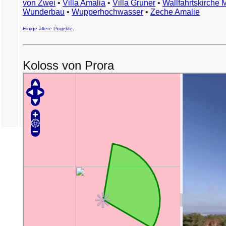
von Zwei
•
Villa Amalia
•
Villa Gruner
•
Wallfahrtskirche 
Wunderbau
•
Wupperhochwasser
•
Zeche Amalie
Einige ältere Projekte
.
Koloss von Prora