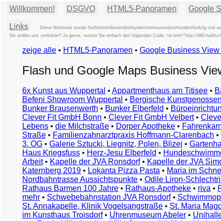
Willkommen!
DSGVO
HTML5-Panoramen
Google St
Links
Diese Webseite wurde fünfzehnmillionendreihundertviertausendvierhundertfünfzig mal au
Sie wollen uns verlinken? Ja gerne, nutzen Sie einfach den folgenden Code: <a href="http://360.hai
zeige alle
•
HTML5-Panoramen
•
Google Business Vie
Flash und Google Maps Business Vi
6x Kunst aus Wuppertal
•
Appartmenthaus am Titisee
•
B
Befeni Showroom Wuppertal
•
Bergische Kunstgenossen
Bunker Brausenwerth
•
Bunker Elberfeld
•
Büroeinricht
Clever Fit GmbH Bonn
•
Clever Fit GmbH Velbert
•
Clever
Lebens
•
die Milchstraße
•
Dorper Apotheke
•
Fahrenkam
Straße
•
Familienzahnarztpraxis Hoffmann-Clarenbach
•
3. OG
•
Galerie Sztucki, Liegnitz, Polen, Blizej
•
Gartenha
Haus Kriegsfuss
•
Herz-Jesu Elberfeld
•
Hundeschwimme
Arbeit
•
Kapelle der JVA Ronsdorf
•
Kapelle der JVA Si
Katernberg 2019
•
Lokanta Pizza Pasta
•
Maria im Schn
Nordbahntrasse Aussichtspunkte
•
Odile Liron-Schlecht
Rathaus Barmen 100 Jahre
•
Rathaus-Apotheke
•
riva
•
mehr
•
Schwebebahnstation JVA Ronsdorf
•
Schwimmop
St. Annakapelle, Klinik Vogelsangstraße
•
St. Maria Mag
im Kunsthaus Troisdorf
•
Uhrenmuseum Abeler
•
Unihall