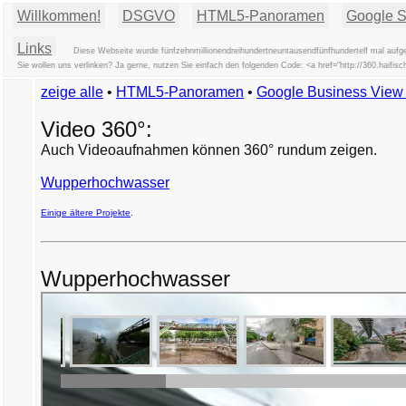
Willkommen!
DSGVO
HTML5-Panoramen
Google St
Links
Diese Webseite wurde fünfzehnmillionendreihundertneuntausendfünfhundertelf mal aufge
Sie wollen uns verlinken? Ja gerne, nutzen Sie einfach den folgenden Code: <a href="http://360.haifis
zeige alle
•
HTML5-Panoramen
•
Google Business Vie
Video 360°:
Auch Videoaufnahmen können 360° rundum zeigen.
Wupperhochwasser
Einige ältere Projekte
.
Wupperhochwasser