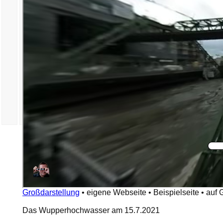
Großdarstellung
•
eigene Webseite
•
Beispielseite
•
auf 
Das Wupperhochwasser am 15.7.2021