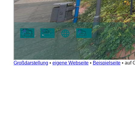
Großdarstellung
•
eigene Webseite
•
Beispielseite
•
auf 