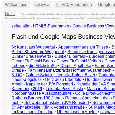
Willkommen!
DSGVO
HTML5-Panoramen
Google St
Links
Diese Webseite wurde fünfzehnmillionendreihundertzweitausendsiebenhundertachtundach
Sie wollen uns verlinken? Ja gerne, nutzen Sie einfach den folgenden Code: <a href="http://360.hai
zeige alle
•
HTML5-Panoramen
•
Google Business Vie
Flash und Google Maps Business Vi
6x Kunst aus Wuppertal
•
Appartmenthaus am Titisee
•
B
Befeni Showroom Wuppertal
•
Bergische Kunstgenossen
Bunker Brausenwerth
•
Bunker Elberfeld
•
Büroeinricht
Clever Fit GmbH Bonn
•
Clever Fit GmbH Velbert
•
Clever
Lebens
•
die Milchstraße
•
Dorper Apotheke
•
Fahrenkam
Straße
•
Familienzahnarztpraxis Hoffmann-Clarenbach
•
3. OG
•
Galerie Sztucki, Liegnitz, Polen, Blizej
•
Gartenha
Haus Kriegsfuss
•
Herz-Jesu Elberfeld
•
Hundeschwimme
Arbeit
•
Kapelle der JVA Ronsdorf
•
Kapelle der JVA Si
Katernberg 2019
•
Lokanta Pizza Pasta
•
Maria im Schn
Nordbahntrasse Aussichtspunkte
•
Odile Liron-Schlecht
Rathaus Barmen 100 Jahre
•
Rathaus-Apotheke
•
riva
•
mehr
•
Schwebebahnstation JVA Ronsdorf
•
Schwimmop
St. Annakapelle, Klinik Vogelsangstraße
•
St. Maria Mag
im Kunsthaus Troisdorf
•
Uhrenmuseum Abeler
•
Unihall