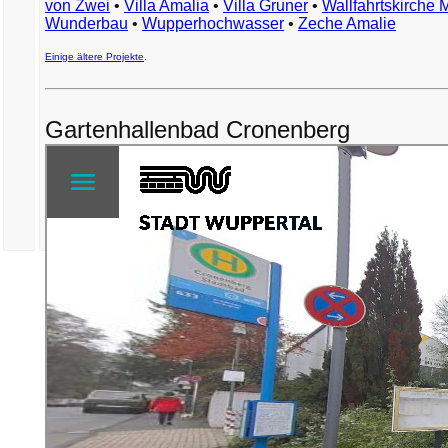
von Zwei
•
Villa Amalia
•
Villa Gruner
•
Wallfahrtskirche 
Wunderbau
•
Wupperhochwasser
•
Zeche Amalie
Einige ältere Projekte
.
Gartenhallenbad Cronenberg