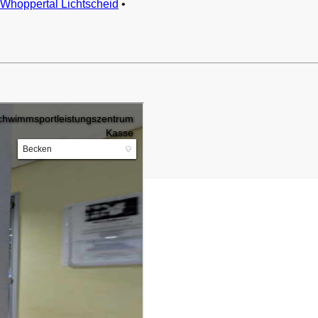
Whoppertal Lichtscheid
•