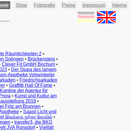
iele
Shop
Fotografie
Preise
Impressum
Interna
trum</a>
te Räumlichkeiten 2
•
en Solingen
•
Brückensteig
•
•
Clever Fit GmbH Bochum
•
023
•
Der Stupa des langen
ken-Apotheke Vohwinkeler
arkaden
•
Friedrichsarkaden
ver
•
Graffitti Hall Of Fame
•
Kantine der Agentur für
Prora
•
Kunst und Kultur am
ausstellung 2018
•
el Fritz am Brunnen
•
Apotheke
•
Saasil Licht und
el இலங்கை துர்கா கோவில்
•
ingen
•
transfer3, die BKG
elt JVA Ronsdorf
•
Vielfalt