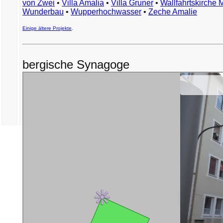
von Zwei
•
Villa Amalia
•
Villa Gruner
•
Wallfahrtskirche 
Wunderbau
•
Wupperhochwasser
•
Zeche Amalie
Einige ältere Projekte
.
bergische Synagoge