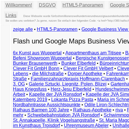
Willkommen!
DSGVO
HTML5-Panoramen
Google St
Links
Diese Webseite wurde fünfzehnmillionenzweihundertvierundneunzigtausendeinhundertdre
Sie wollen uns verlinken? Ja gerne, nutzen Sie einfach den folgenden Code: <a href="http://360.hai
zeige alle
•
HTML5-Panoramen
•
Google Business Vie
Flash und Google Maps Business Vi
6x Kunst aus Wuppertal
•
Appartmenthaus am Titisee
•
B
Befeni Showroom Wuppertal
•
Bergische Kunstgenossen
Bunker Brausenwerth
•
Bunker Elberfeld
•
Büroeinricht
Clever Fit GmbH Bonn
•
Clever Fit GmbH Velbert
•
Clever
Lebens
•
die Milchstraße
•
Dorper Apotheke
•
Fahrenkam
Straße
•
Familienzahnarztpraxis Hoffmann-Clarenbach
•
3. OG
•
Galerie Sztucki, Liegnitz, Polen, Blizej
•
Gartenha
Haus Kriegsfuss
•
Herz-Jesu Elberfeld
•
Hundeschwimme
Arbeit
•
Kapelle der JVA Ronsdorf
•
Kapelle der JVA Si
Katernberg 2019
•
Lokanta Pizza Pasta
•
Maria im Schn
Nordbahntrasse Aussichtspunkte
•
Odile Liron-Schlecht
Rathaus Barmen 100 Jahre
•
Rathaus-Apotheke
•
riva
•
mehr
•
Schwebebahnstation JVA Ronsdorf
•
Schwimmop
St. Annakapelle, Klinik Vogelsangstraße
•
St. Maria Mag
im Kunsthaus Troisdorf
•
Uhrenmuseum Abeler
•
Unihall