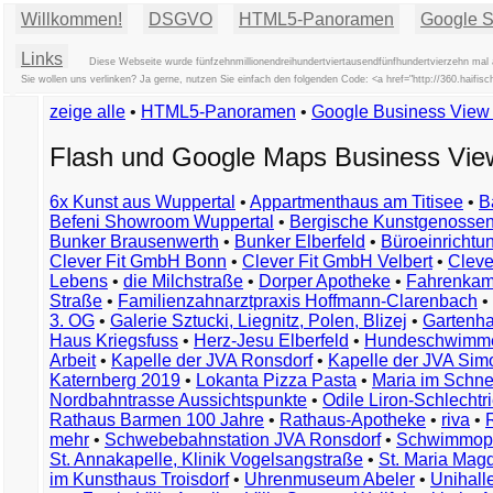
Willkommen!
DSGVO
HTML5-Panoramen
Google St
Links
Diese Webseite wurde fünfzehnmillionendreihundertviertausendfünfhundertvierzehn mal 
Sie wollen uns verlinken? Ja gerne, nutzen Sie einfach den folgenden Code: <a href="http://360.ha
zeige alle
•
HTML5-Panoramen
•
Google Business Vie
Flash und Google Maps Business Vi
6x Kunst aus Wuppertal
•
Appartmenthaus am Titisee
•
B
Befeni Showroom Wuppertal
•
Bergische Kunstgenossen
Bunker Brausenwerth
•
Bunker Elberfeld
•
Büroeinricht
Clever Fit GmbH Bonn
•
Clever Fit GmbH Velbert
•
Clever
Lebens
•
die Milchstraße
•
Dorper Apotheke
•
Fahrenkam
Straße
•
Familienzahnarztpraxis Hoffmann-Clarenbach
•
3. OG
•
Galerie Sztucki, Liegnitz, Polen, Blizej
•
Gartenha
Haus Kriegsfuss
•
Herz-Jesu Elberfeld
•
Hundeschwimme
Arbeit
•
Kapelle der JVA Ronsdorf
•
Kapelle der JVA Si
Katernberg 2019
•
Lokanta Pizza Pasta
•
Maria im Schn
Nordbahntrasse Aussichtspunkte
•
Odile Liron-Schlecht
Rathaus Barmen 100 Jahre
•
Rathaus-Apotheke
•
riva
•
mehr
•
Schwebebahnstation JVA Ronsdorf
•
Schwimmop
St. Annakapelle, Klinik Vogelsangstraße
•
St. Maria Mag
im Kunsthaus Troisdorf
•
Uhrenmuseum Abeler
•
Unihall