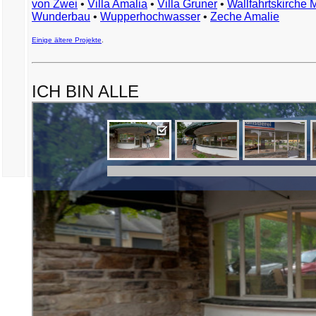
von Zwei
•
Villa Amalia
•
Villa Gruner
•
Wallfahrtskirche 
Wunderbau
•
Wupperhochwasser
•
Zeche Amalie
Einige ältere Projekte
.
ICH BIN ALLE