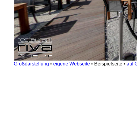
Großdarstellung
•
eigene Webseite
•
Beispielseite
•
auf 