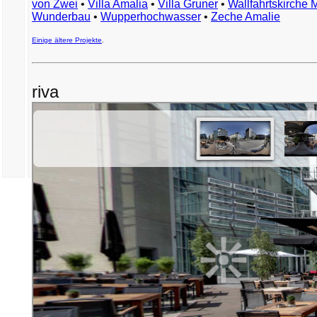
von Zwei
•
Villa Amalia
•
Villa Gruner
•
Wallfahrtskirche 
Wunderbau
•
Wupperhochwasser
•
Zeche Amalie
Einige ältere Projekte
.
riva