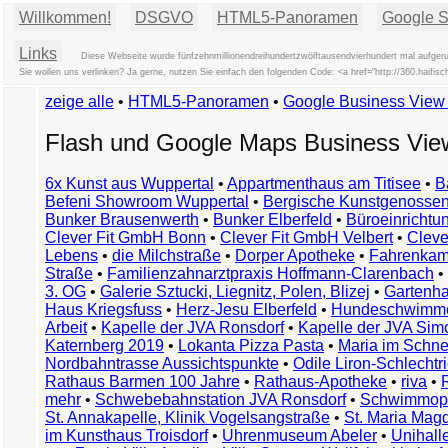
Willkommen!
DSGVO
HTML5-Panoramen
Google St
Links
Diese Webseite wurde fünfzehnmillionendreihundertzwölftausendvierhundert mal aufgeru
Sie wollen uns verlinken? Ja gerne, nutzen Sie einfach den folgenden Code: <a href="http://360.haif
zeige alle
•
HTML5-Panoramen
•
Google Business Vie
Flash und Google Maps Business Vi
6x Kunst aus Wuppertal
•
Appartmenthaus am Titisee
•
B
Befeni Showroom Wuppertal
•
Bergische Kunstgenossen
Bunker Brausenwerth
•
Bunker Elberfeld
•
Büroeinricht
Clever Fit GmbH Bonn
•
Clever Fit GmbH Velbert
•
Clever
Lebens
•
die Milchstraße
•
Dorper Apotheke
•
Fahrenkam
Straße
•
Familienzahnarztpraxis Hoffmann-Clarenbach
•
3. OG
•
Galerie Sztucki, Liegnitz, Polen, Blizej
•
Gartenha
Haus Kriegsfuss
•
Herz-Jesu Elberfeld
•
Hundeschwimme
Arbeit
•
Kapelle der JVA Ronsdorf
•
Kapelle der JVA Si
Katernberg 2019
•
Lokanta Pizza Pasta
•
Maria im Schn
Nordbahntrasse Aussichtspunkte
•
Odile Liron-Schlecht
Rathaus Barmen 100 Jahre
•
Rathaus-Apotheke
•
riva
•
mehr
•
Schwebebahnstation JVA Ronsdorf
•
Schwimmop
St. Annakapelle, Klinik Vogelsangstraße
•
St. Maria Mag
im Kunsthaus Troisdorf
•
Uhrenmuseum Abeler
•
Unihall