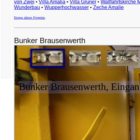
von Zwei
•
Villa Amalia
•
Villa Gruner
•
Wallfahrtskirche 
Wunderbau
•
Wupperhochwasser
•
Zeche Amalie
Einige ältere Projekte
.
Bunker Brausenwerth