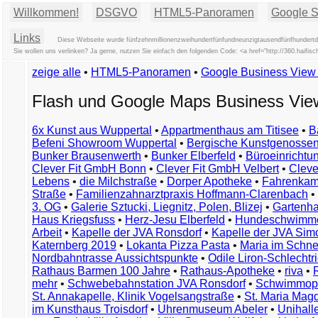
Willkommen!
DSGVO
HTML5-Panoramen
Google St
Links
Diese Webseite wurde fünfzehnmillionenzweihundertfünfundneunzigtausendfünfhundertdre
Sie wollen uns verlinken? Ja gerne, nutzen Sie einfach den folgenden Code: <a href="http://360.hai
zeige alle
•
HTML5-Panoramen
•
Google Business Vie
Flash und Google Maps Business Vi
6x Kunst aus Wuppertal
•
Appartmenthaus am Titisee
•
B
Befeni Showroom Wuppertal
•
Bergische Kunstgenossen
Bunker Brausenwerth
•
Bunker Elberfeld
•
Büroeinricht
Clever Fit GmbH Bonn
•
Clever Fit GmbH Velbert
•
Clever
Lebens
•
die Milchstraße
•
Dorper Apotheke
•
Fahrenkam
Straße
•
Familienzahnarztpraxis Hoffmann-Clarenbach
•
3. OG
•
Galerie Sztucki, Liegnitz, Polen, Blizej
•
Gartenha
Haus Kriegsfuss
•
Herz-Jesu Elberfeld
•
Hundeschwimme
Arbeit
•
Kapelle der JVA Ronsdorf
•
Kapelle der JVA Si
Katernberg 2019
•
Lokanta Pizza Pasta
•
Maria im Schn
Nordbahntrasse Aussichtspunkte
•
Odile Liron-Schlecht
Rathaus Barmen 100 Jahre
•
Rathaus-Apotheke
•
riva
•
mehr
•
Schwebebahnstation JVA Ronsdorf
•
Schwimmop
St. Annakapelle, Klinik Vogelsangstraße
•
St. Maria Mag
im Kunsthaus Troisdorf
•
Uhrenmuseum Abeler
•
Unihall