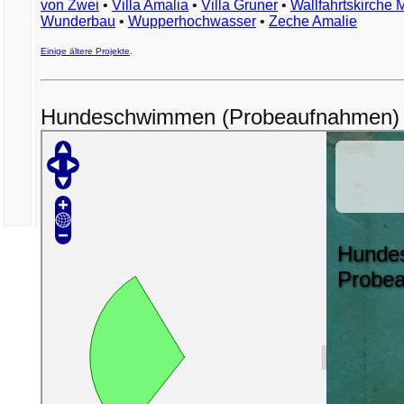
von Zwei
•
Villa Amalia
•
Villa Gruner
•
Wallfahrtskirche 
Wunderbau
•
Wupperhochwasser
•
Zeche Amalie
Einige ältere Projekte
.
Hundeschwimmen (Probeaufnahmen)