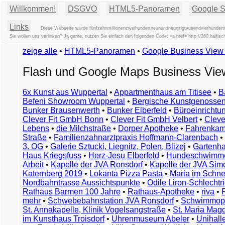
Willkommen!
DSGVO
HTML5-Panoramen
Google St
Links
Diese Webseite wurde fünfzehnmillionenzweihundertneunundneunzigtausendvierhundertne
Sie wollen uns verlinken? Ja gerne, nutzen Sie einfach den folgenden Code: <a href="http://360.h
zeige alle
•
HTML5-Panoramen
•
Google Business Vie
Flash und Google Maps Business Vi
6x Kunst aus Wuppertal
•
Appartmenthaus am Titisee
•
B
Befeni Showroom Wuppertal
•
Bergische Kunstgenossen
Bunker Brausenwerth
•
Bunker Elberfeld
•
Büroeinricht
Clever Fit GmbH Bonn
•
Clever Fit GmbH Velbert
•
Clever
Lebens
•
die Milchstraße
•
Dorper Apotheke
•
Fahrenkam
Straße
•
Familienzahnarztpraxis Hoffmann-Clarenbach
•
3. OG
•
Galerie Sztucki, Liegnitz, Polen, Blizej
•
Gartenha
Haus Kriegsfuss
•
Herz-Jesu Elberfeld
•
Hundeschwimme
Arbeit
•
Kapelle der JVA Ronsdorf
•
Kapelle der JVA Si
Katernberg 2019
•
Lokanta Pizza Pasta
•
Maria im Schn
Nordbahntrasse Aussichtspunkte
•
Odile Liron-Schlecht
Rathaus Barmen 100 Jahre
•
Rathaus-Apotheke
•
riva
•
mehr
•
Schwebebahnstation JVA Ronsdorf
•
Schwimmop
St. Annakapelle, Klinik Vogelsangstraße
•
St. Maria Mag
im Kunsthaus Troisdorf
•
Uhrenmuseum Abeler
•
Unihall