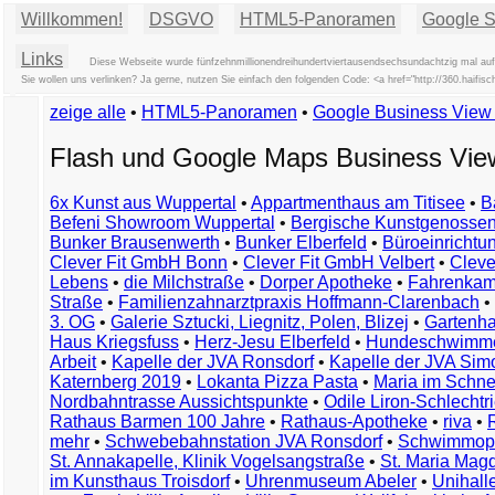
Willkommen!
DSGVO
HTML5-Panoramen
Google St
Links
Diese Webseite wurde fünfzehnmillionendreihundertviertausendsechsundachtzig mal aufg
Sie wollen uns verlinken? Ja gerne, nutzen Sie einfach den folgenden Code: <a href="http://360.ha
zeige alle
•
HTML5-Panoramen
•
Google Business Vie
Flash und Google Maps Business Vi
6x Kunst aus Wuppertal
•
Appartmenthaus am Titisee
•
B
Befeni Showroom Wuppertal
•
Bergische Kunstgenossen
Bunker Brausenwerth
•
Bunker Elberfeld
•
Büroeinricht
Clever Fit GmbH Bonn
•
Clever Fit GmbH Velbert
•
Clever
Lebens
•
die Milchstraße
•
Dorper Apotheke
•
Fahrenkam
Straße
•
Familienzahnarztpraxis Hoffmann-Clarenbach
•
3. OG
•
Galerie Sztucki, Liegnitz, Polen, Blizej
•
Gartenha
Haus Kriegsfuss
•
Herz-Jesu Elberfeld
•
Hundeschwimme
Arbeit
•
Kapelle der JVA Ronsdorf
•
Kapelle der JVA Si
Katernberg 2019
•
Lokanta Pizza Pasta
•
Maria im Schn
Nordbahntrasse Aussichtspunkte
•
Odile Liron-Schlecht
Rathaus Barmen 100 Jahre
•
Rathaus-Apotheke
•
riva
•
mehr
•
Schwebebahnstation JVA Ronsdorf
•
Schwimmop
St. Annakapelle, Klinik Vogelsangstraße
•
St. Maria Mag
im Kunsthaus Troisdorf
•
Uhrenmuseum Abeler
•
Unihall