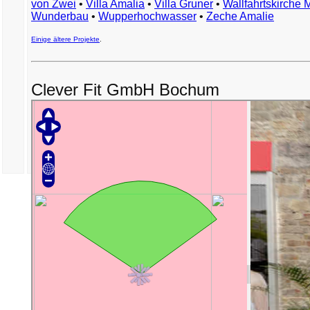
von Zwei
•
Villa Amalia
•
Villa Gruner
•
Wallfahrtskirche 
Wunderbau
•
Wupperhochwasser
•
Zeche Amalie
Einige ältere Projekte
.
Clever Fit GmbH Bochum