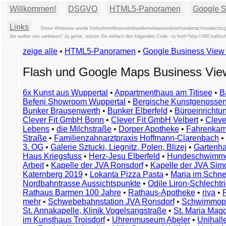
Willkommen!
DSGVO
HTML5-Panoramen
Google St
Links
Diese Webseite wurde fünfzehnmillionendreihunderteintausendvierhundertachtundachtzi
Sie wollen uns verlinken? Ja gerne, nutzen Sie einfach den folgenden Code: <a href="http://360.hai
zeige alle
•
HTML5-Panoramen
•
Google Business Vie
Flash und Google Maps Business Vi
6x Kunst aus Wuppertal
•
Appartmenthaus am Titisee
•
B
Befeni Showroom Wuppertal
•
Bergische Kunstgenossen
Bunker Brausenwerth
•
Bunker Elberfeld
•
Büroeinricht
Clever Fit GmbH Bonn
•
Clever Fit GmbH Velbert
•
Clever
Lebens
•
die Milchstraße
•
Dorper Apotheke
•
Fahrenkam
Straße
•
Familienzahnarztpraxis Hoffmann-Clarenbach
•
3. OG
•
Galerie Sztucki, Liegnitz, Polen, Blizej
•
Gartenha
Haus Kriegsfuss
•
Herz-Jesu Elberfeld
•
Hundeschwimme
Arbeit
•
Kapelle der JVA Ronsdorf
•
Kapelle der JVA Si
Katernberg 2019
•
Lokanta Pizza Pasta
•
Maria im Schn
Nordbahntrasse Aussichtspunkte
•
Odile Liron-Schlecht
Rathaus Barmen 100 Jahre
•
Rathaus-Apotheke
•
riva
•
mehr
•
Schwebebahnstation JVA Ronsdorf
•
Schwimmop
St. Annakapelle, Klinik Vogelsangstraße
•
St. Maria Mag
im Kunsthaus Troisdorf
•
Uhrenmuseum Abeler
•
Unihall