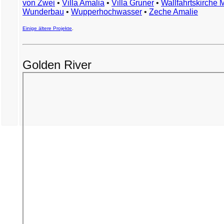
von Zwei
•
Villa Amalia
•
Villa Gruner
•
Wallfahrtskirche 
Wunderbau
•
Wupperhochwasser
•
Zeche Amalie
Einige ältere Projekte
.
Golden River