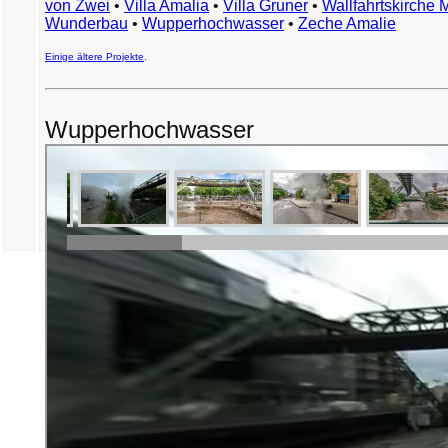
von Zwei
•
Villa Amalia
•
Villa Gruner
•
Wallfahrtskirche 
Wunderbau
•
Wupperhochwasser
•
Zeche Amalie
Einige ältere Projekte
.
Wupperhochwasser