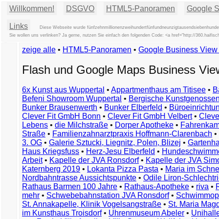
Willkommen!
DSGVO
HTML5-Panoramen
Google St
Links
Diese Webseite wurde fünfzehnmillionenzweihundertfünfundneunzigtausendsiebenhundert
Sie wollen uns verlinken? Ja gerne, nutzen Sie einfach den folgenden Code: <a href="http://360.ha
zeige alle
•
HTML5-Panoramen
•
Google Business Vie
Flash und Google Maps Business Vi
6x Kunst aus Wuppertal
•
Appartmenthaus am Titisee
•
B
Befeni Showroom Wuppertal
•
Bergische Kunstgenossen
Bunker Brausenwerth
•
Bunker Elberfeld
•
Büroeinricht
Clever Fit GmbH Bonn
•
Clever Fit GmbH Velbert
•
Clever
Lebens
•
die Milchstraße
•
Dorper Apotheke
•
Fahrenkam
Straße
•
Familienzahnarztpraxis Hoffmann-Clarenbach
•
3. OG
•
Galerie Sztucki, Liegnitz, Polen, Blizej
•
Gartenha
Haus Kriegsfuss
•
Herz-Jesu Elberfeld
•
Hundeschwimme
Arbeit
•
Kapelle der JVA Ronsdorf
•
Kapelle der JVA Si
Katernberg 2019
•
Lokanta Pizza Pasta
•
Maria im Schn
Nordbahntrasse Aussichtspunkte
•
Odile Liron-Schlecht
Rathaus Barmen 100 Jahre
•
Rathaus-Apotheke
•
riva
•
mehr
•
Schwebebahnstation JVA Ronsdorf
•
Schwimmop
St. Annakapelle, Klinik Vogelsangstraße
•
St. Maria Mag
im Kunsthaus Troisdorf
•
Uhrenmuseum Abeler
•
Unihall