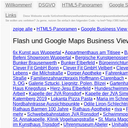
Willkommen!
DSGVO
HTML5-Panoramen
Google St
Links
Diese Webseite wurde fünfzehnmillionenzweihundertneunundneunzigtausendsiebenhundert
Sie wollen uns verlinken? Ja gerne, nutzen Sie einfach den folgenden Code: <a href="http://360.haif
zeige alle
•
HTML5-Panoramen
•
Google Business Vie
Flash und Google Maps Business Vi
6x Kunst aus Wuppertal
•
Appartmenthaus am Titisee
•
B
Befeni Showroom Wuppertal
•
Bergische Kunstgenossen
Bunker Brausenwerth
•
Bunker Elberfeld
•
Büroeinricht
Clever Fit GmbH Bonn
•
Clever Fit GmbH Velbert
•
Clever
Lebens
•
die Milchstraße
•
Dorper Apotheke
•
Fahrenkam
Straße
•
Familienzahnarztpraxis Hoffmann-Clarenbach
•
3. OG
•
Galerie Sztucki, Liegnitz, Polen, Blizej
•
Gartenha
Haus Kriegsfuss
•
Herz-Jesu Elberfeld
•
Hundeschwimme
Arbeit
•
Kapelle der JVA Ronsdorf
•
Kapelle der JVA Si
Katernberg 2019
•
Lokanta Pizza Pasta
•
Maria im Schn
Nordbahntrasse Aussichtspunkte
•
Odile Liron-Schlecht
Rathaus Barmen 100 Jahre
•
Rathaus-Apotheke
•
riva
•
mehr
•
Schwebebahnstation JVA Ronsdorf
•
Schwimmop
St. Annakapelle, Klinik Vogelsangstraße
•
St. Maria Mag
im Kunsthaus Troisdorf
•
Uhrenmuseum Abeler
•
Unihall