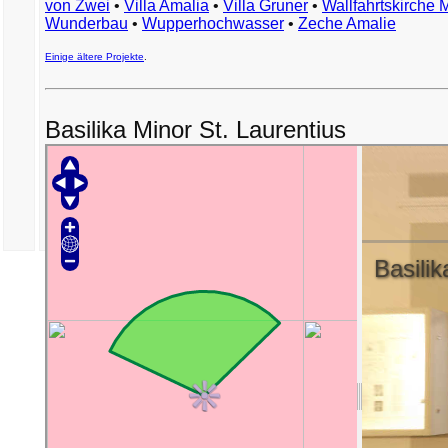
von Zwei
•
Villa Amalia
•
Villa Gruner
•
Wallfahrtskirche 
Wunderbau
•
Wupperhochwasser
•
Zeche Amalie
Einige ältere Projekte
.
Basilika Minor St. Laurentius