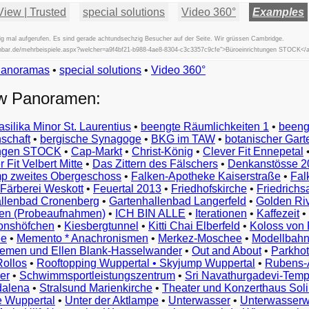
View | Trusted
special solutions
Video 360°
Examples
ig mal aufgerufen. Es sind gerade achtundsechzig Besucher auf der Seite. Wir grüssen Cambridge.
fischbar.de/mehrbeispiele.aspx?welcher=a9f4bf21-b988-4ae8-8304-c3c3357c9cfe">Büroeinrichtungen STOCK</
Panoramas
•
special solutions
Beispiele
•
Video 360°
Examples
ew Panoramen:
Exemples
Esempi
asilika Minor St. Laurentius
•
beengte Räumlichkeiten 1
•
beeng
Vorbeelden
schaft
•
bergische Synagoge
•
BKG im TAW
•
botanischer Gart
Przykłady
ungen STOCK
•
Cap-Markt
•
Christ-König
•
Clever Fit Ennepetal
Ejemplos
 Fit Velbert Mitte
•
Das Zittern des Fälschers
•
Denkanstösse 2
Örnekler
p zweites Obergeschoss
•
Falken-Apotheke Kaiserstraße
•
Fal
Παραδείγματα
Färberei Weskott
•
Feuertal 2013
•
Friedhofskirche
•
Friedrichs
Примеры
llenbad Cronenberg
•
Gartenhallenbad Langerfeld
•
Golden Ri
n (Probeaufnahmen)
•
ICH BIN ALLE
•
Iterationen
•
Kaffezeit
•
示
monshöfchen
•
Kiesbergtunnel
•
Kitti Chai Elberfeld
•
Koloss von 
例
ee
•
Memento * Anachronismen
•
Merkez-Moschee
•
Modellbahn
例
riemen und Ellen Blank-Hasselwander
•
Out and About
•
Parkhot
Rollos
•
Rooftopping Wuppertal • Skyjump Wuppertal
•
Rubens-
예
er
•
Schwimmsportleistungszentrum
•
Sri Navathurgadevi-Temp
dalena
•
Stralsund Marienkirche
•
Theater und Konzerthaus Sol
e Wuppertal
•
Unter der Aktlampe
•
Unterwasser
•
Unterwasserw