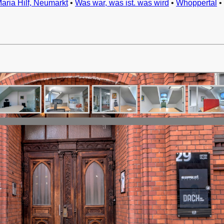
Maria Hilf, Neumarkt
•
Was war, was ist. was wird
•
Whoppertal
•