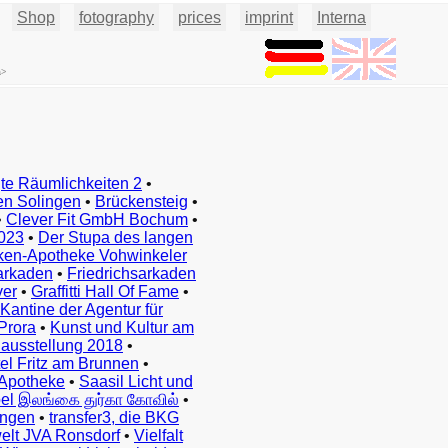
Shop
fotography
prices
imprint
Interna
a>
te Räumlichkeiten 2
•
en Solingen
•
Brückensteig
•
•
Clever Fit GmbH Bochum
•
023
•
Der Stupa des langen
ken-Apotheke Vohwinkeler
arkaden
•
Friedrichsarkaden
ver
•
Graffitti Hall Of Fame
•
Kantine der Agentur für
Prora
•
Kunst und Kultur am
ausstellung 2018
•
el Fritz am Brunnen
•
Apotheke
•
Saasil Licht und
el இலங்கை துர்கா கோவில்
•
ingen
•
transfer3, die BKG
elt JVA Ronsdorf
•
Vielfalt