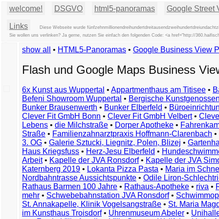
welcome!
DSGVO
html5-panoramas
Google Street 
Links
Diese Webseite wurde fünfzehnmillionendreihundertdreitausendzweihundertdreiundachtz
Sie wollen uns verlinken? Ja gerne, nutzen Sie einfach den folgenden Code: <a href="http://360.hai
show all
•
HTML5-Panoramas
•
Google Business View 
Flash und Google Maps Business Vi
6x Kunst aus Wuppertal
•
Appartmenthaus am Titisee
•
B
Befeni Showroom Wuppertal
•
Bergische Kunstgenossen
Bunker Brausenwerth
•
Bunker Elberfeld
•
Büroeinricht
Clever Fit GmbH Bonn
•
Clever Fit GmbH Velbert
•
Clever
Lebens
•
die Milchstraße
•
Dorper Apotheke
•
Fahrenkam
Straße
•
Familienzahnarztpraxis Hoffmann-Clarenbach
•
3. OG
•
Galerie Sztucki, Liegnitz, Polen, Blizej
•
Gartenha
Haus Kriegsfuss
•
Herz-Jesu Elberfeld
•
Hundeschwimme
Arbeit
•
Kapelle der JVA Ronsdorf
•
Kapelle der JVA Si
Katernberg 2019
•
Lokanta Pizza Pasta
•
Maria im Schn
Nordbahntrasse Aussichtspunkte
•
Odile Liron-Schlecht
Rathaus Barmen 100 Jahre
•
Rathaus-Apotheke
•
riva
•
mehr
•
Schwebebahnstation JVA Ronsdorf
•
Schwimmop
St. Annakapelle, Klinik Vogelsangstraße
•
St. Maria Mag
im Kunsthaus Troisdorf
•
Uhrenmuseum Abeler
•
Unihall