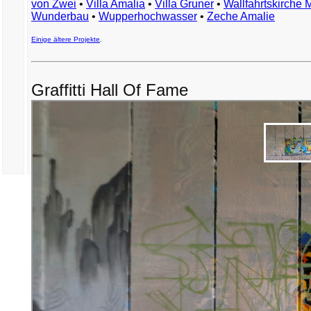
von Zwei
•
Villa Amalia
•
Villa Gruner
•
Wallfahrtskirche 
Wunderbau
•
Wupperhochwasser
•
Zeche Amalie
Einige ältere Projekte
.
Graffitti Hall Of Fame