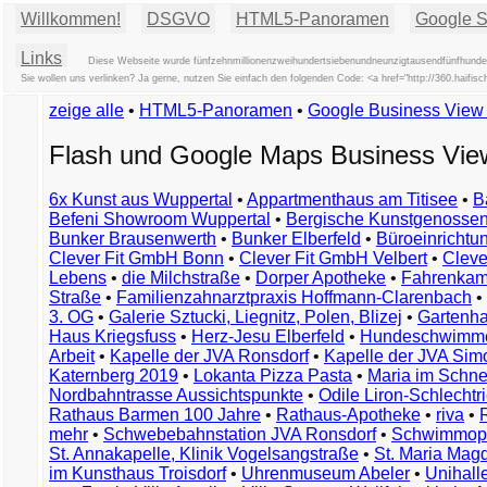
Willkommen!
DSGVO
HTML5-Panoramen
Google St
Links
Diese Webseite wurde fünfzehnmillionenzweihundertsiebenundneunzigtausendfünfhunder
Sie wollen uns verlinken? Ja gerne, nutzen Sie einfach den folgenden Code: <a href="http://360.haif
zeige alle
•
HTML5-Panoramen
•
Google Business Vie
Flash und Google Maps Business Vi
6x Kunst aus Wuppertal
•
Appartmenthaus am Titisee
•
B
Befeni Showroom Wuppertal
•
Bergische Kunstgenossen
Bunker Brausenwerth
•
Bunker Elberfeld
•
Büroeinricht
Clever Fit GmbH Bonn
•
Clever Fit GmbH Velbert
•
Clever
Lebens
•
die Milchstraße
•
Dorper Apotheke
•
Fahrenkam
Straße
•
Familienzahnarztpraxis Hoffmann-Clarenbach
•
3. OG
•
Galerie Sztucki, Liegnitz, Polen, Blizej
•
Gartenha
Haus Kriegsfuss
•
Herz-Jesu Elberfeld
•
Hundeschwimme
Arbeit
•
Kapelle der JVA Ronsdorf
•
Kapelle der JVA Si
Katernberg 2019
•
Lokanta Pizza Pasta
•
Maria im Schn
Nordbahntrasse Aussichtspunkte
•
Odile Liron-Schlecht
Rathaus Barmen 100 Jahre
•
Rathaus-Apotheke
•
riva
•
mehr
•
Schwebebahnstation JVA Ronsdorf
•
Schwimmop
St. Annakapelle, Klinik Vogelsangstraße
•
St. Maria Mag
im Kunsthaus Troisdorf
•
Uhrenmuseum Abeler
•
Unihall