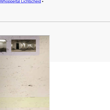
Whoppertal Lichtscheid
•