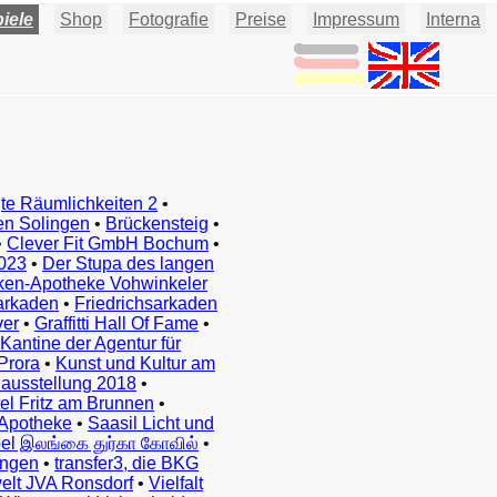
iele
Shop
Fotografie
Preise
Impressum
Interna
te Räumlichkeiten 2
•
en Solingen
•
Brückensteig
•
•
Clever Fit GmbH Bochum
•
023
•
Der Stupa des langen
ken-Apotheke Vohwinkeler
arkaden
•
Friedrichsarkaden
ver
•
Graffitti Hall Of Fame
•
Kantine der Agentur für
Prora
•
Kunst und Kultur am
ausstellung 2018
•
el Fritz am Brunnen
•
Apotheke
•
Saasil Licht und
el இலங்கை துர்கா கோவில்
•
ingen
•
transfer3, die BKG
elt JVA Ronsdorf
•
Vielfalt