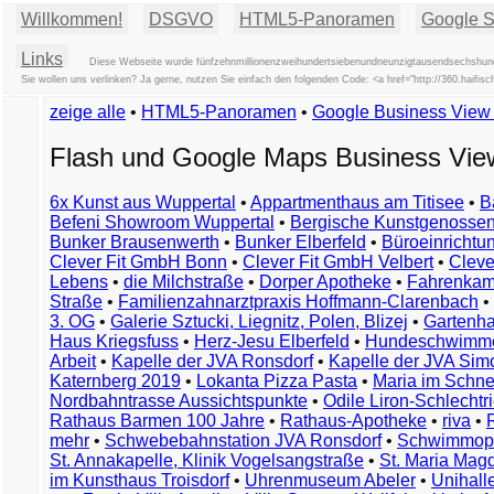
Willkommen!
DSGVO
HTML5-Panoramen
Google St
Links
Diese Webseite wurde fünfzehnmillionenzweihundertsiebenundneunzigtausendsechshunder
Sie wollen uns verlinken? Ja gerne, nutzen Sie einfach den folgenden Code: <a href="http://360.hai
zeige alle
•
HTML5-Panoramen
•
Google Business Vie
Flash und Google Maps Business Vi
6x Kunst aus Wuppertal
•
Appartmenthaus am Titisee
•
B
Befeni Showroom Wuppertal
•
Bergische Kunstgenossen
Bunker Brausenwerth
•
Bunker Elberfeld
•
Büroeinricht
Clever Fit GmbH Bonn
•
Clever Fit GmbH Velbert
•
Clever
Lebens
•
die Milchstraße
•
Dorper Apotheke
•
Fahrenkam
Straße
•
Familienzahnarztpraxis Hoffmann-Clarenbach
•
3. OG
•
Galerie Sztucki, Liegnitz, Polen, Blizej
•
Gartenha
Haus Kriegsfuss
•
Herz-Jesu Elberfeld
•
Hundeschwimme
Arbeit
•
Kapelle der JVA Ronsdorf
•
Kapelle der JVA Si
Katernberg 2019
•
Lokanta Pizza Pasta
•
Maria im Schn
Nordbahntrasse Aussichtspunkte
•
Odile Liron-Schlecht
Rathaus Barmen 100 Jahre
•
Rathaus-Apotheke
•
riva
•
mehr
•
Schwebebahnstation JVA Ronsdorf
•
Schwimmop
St. Annakapelle, Klinik Vogelsangstraße
•
St. Maria Mag
im Kunsthaus Troisdorf
•
Uhrenmuseum Abeler
•
Unihall