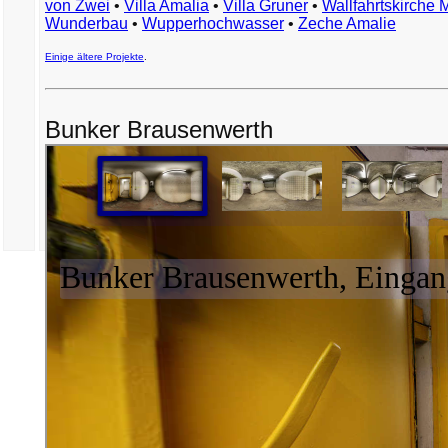
von Zwei
•
Villa Amalia
•
Villa Gruner
•
Wallfahrtskirche 
Wunderbau
•
Wupperhochwasser
•
Zeche Amalie
Einige ältere Projekte
.
Bunker Brausenwerth