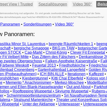
reet View | Trusted
Speziallösungen
Video 360°
Beisp
tvierundsechzig mal aufgerufen. Es sind gerade zweihundertdreiundfünfzig Besucher auf der Seite.
fischbar.de/mehrbeispiele.aspx?welcher=4f9d3824-bc36-41b0-95fc-850ba3c9c547">Bunker Brausenwerth</a>
w Panoramen
•
Beispiele
Sonderlösungen
•
Video 360°
Examples
ew Panoramen:
Exemples
Esempi
asilika Minor St. Laurentius
•
beengte Räumlichkeiten 1
•
beeng
Vorbeelden
schaft
•
bergische Synagoge
•
BKG im TAW
•
botanischer Gart
Przykłady
ungen STOCK
•
Cap-Markt
•
Christ-König
•
Clever Fit Ennepetal
Ejemplos
 Fit Velbert Mitte
•
Das Zittern des Fälschers
•
Denkanstösse 2
Örnekler
p zweites Obergeschoss
•
Falken-Apotheke Kaiserstraße
•
Fal
Παραδείγματα
Färberei Weskott
•
Feuertal 2013
•
Friedhofskirche
•
Friedrichs
Примеры
llenbad Cronenberg
•
Gartenhallenbad Langerfeld
•
Golden Ri
n (Probeaufnahmen)
•
ICH BIN ALLE
•
Iterationen
•
Kaffezeit
•
示
monshöfchen
•
Kiesbergtunnel
•
Kitti Chai Elberfeld
•
Koloss von 
例
ee
•
Memento * Anachronismen
•
Merkez-Moschee
•
Modellbahn
例
riemen und Ellen Blank-Hasselwander
•
Out and About
•
Parkhot
Rollos
•
Rooftopping Wuppertal • Skyjump Wuppertal
•
Rubens-
예
er
•
Schwimmsportleistungszentrum
•
Sri Navathurgadevi-Temp
dalena
•
Stralsund Marienkirche
•
Theater und Konzerthaus Sol
e Wuppertal
•
Unter der Aktlampe
•
Unterwasser
•
Unterwasserw