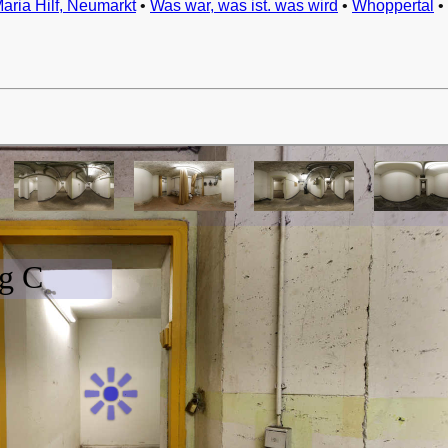
Maria Hilf, Neumarkt
•
Was war, was ist. was wird
•
Whoppertal
•