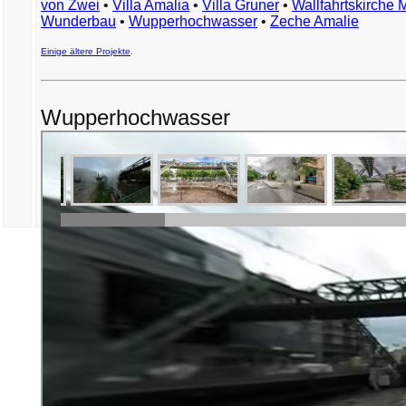
von Zwei
•
Villa Amalia
•
Villa Gruner
•
Wallfahrtskirche 
Wunderbau
•
Wupperhochwasser
•
Zeche Amalie
Einige ältere Projekte
.
Wupperhochwasser