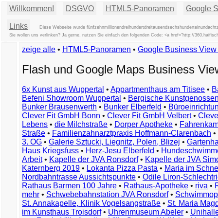
Willkommen!
DSGVO
HTML5-Panoramen
Google St
Links
Diese Webseite wurde fünfzehnmillionendreihundertdreitausendsechshunderteinundachtzi
Sie wollen uns verlinken? Ja gerne, nutzen Sie einfach den folgenden Code: <a href="http://360.ha
zeige alle
•
HTML5-Panoramen
•
Google Business Vie
Flash und Google Maps Business Vi
6x Kunst aus Wuppertal
•
Appartmenthaus am Titisee
•
B
Befeni Showroom Wuppertal
•
Bergische Kunstgenossen
Bunker Brausenwerth
•
Bunker Elberfeld
•
Büroeinricht
Clever Fit GmbH Bonn
•
Clever Fit GmbH Velbert
•
Clever
Lebens
•
die Milchstraße
•
Dorper Apotheke
•
Fahrenkam
Straße
•
Familienzahnarztpraxis Hoffmann-Clarenbach
•
3. OG
•
Galerie Sztucki, Liegnitz, Polen, Blizej
•
Gartenha
Haus Kriegsfuss
•
Herz-Jesu Elberfeld
•
Hundeschwimme
Arbeit
•
Kapelle der JVA Ronsdorf
•
Kapelle der JVA Si
Katernberg 2019
•
Lokanta Pizza Pasta
•
Maria im Schn
Nordbahntrasse Aussichtspunkte
•
Odile Liron-Schlecht
Rathaus Barmen 100 Jahre
•
Rathaus-Apotheke
•
riva
•
mehr
•
Schwebebahnstation JVA Ronsdorf
•
Schwimmop
St. Annakapelle, Klinik Vogelsangstraße
•
St. Maria Mag
im Kunsthaus Troisdorf
•
Uhrenmuseum Abeler
•
Unihall