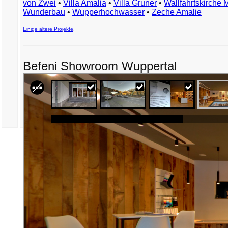
von Zwei
•
Villa Amalia
•
Villa Gruner
•
Wallfahrtskirche 
Wunderbau
•
Wupperhochwasser
•
Zeche Amalie
Einige ältere Projekte
.
Befeni Showroom Wuppertal