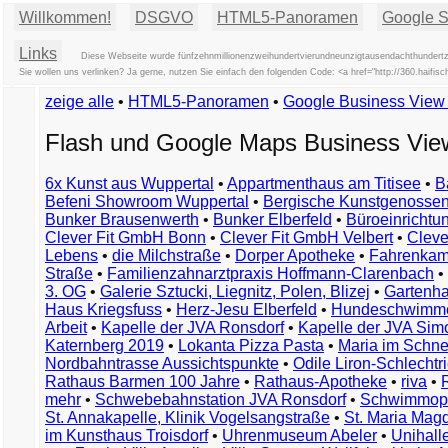
Willkommen!
DSGVO
HTML5-Panoramen
Google St
Links
Diese Webseite wurde fünfzehnmillionenzweihundertvierundneunzigtausendachthundertzw
Sie wollen uns verlinken? Ja gerne, nutzen Sie einfach den folgenden Code: <a href="http://360.ha
zeige alle
•
HTML5-Panoramen
•
Google Business Vie
Flash und Google Maps Business Vi
6x Kunst aus Wuppertal
•
Appartmenthaus am Titisee
•
B
Befeni Showroom Wuppertal
•
Bergische Kunstgenossen
Bunker Brausenwerth
•
Bunker Elberfeld
•
Büroeinricht
Clever Fit GmbH Bonn
•
Clever Fit GmbH Velbert
•
Clever
Lebens
•
die Milchstraße
•
Dorper Apotheke
•
Fahrenkam
Straße
•
Familienzahnarztpraxis Hoffmann-Clarenbach
•
3. OG
•
Galerie Sztucki, Liegnitz, Polen, Blizej
•
Gartenha
Haus Kriegsfuss
•
Herz-Jesu Elberfeld
•
Hundeschwimme
Arbeit
•
Kapelle der JVA Ronsdorf
•
Kapelle der JVA Si
Katernberg 2019
•
Lokanta Pizza Pasta
•
Maria im Schn
Nordbahntrasse Aussichtspunkte
•
Odile Liron-Schlecht
Rathaus Barmen 100 Jahre
•
Rathaus-Apotheke
•
riva
•
mehr
•
Schwebebahnstation JVA Ronsdorf
•
Schwimmop
St. Annakapelle, Klinik Vogelsangstraße
•
St. Maria Mag
im Kunsthaus Troisdorf
•
Uhrenmuseum Abeler
•
Unihall