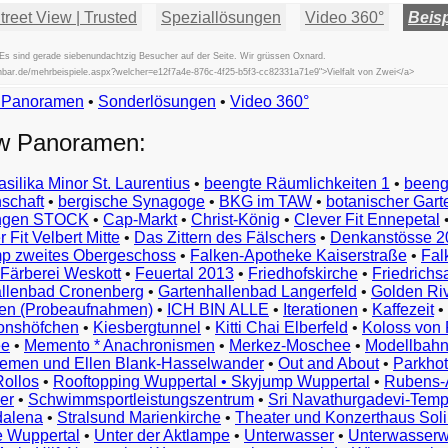
reet View | Trusted
Speziallösungen
Video 360°
Beisp
Es sind gerade siebenundachtzig Besucher auf der Seite. Wir grüssen Oxnard.
ischbar.de/mehrbeispiele.aspx?welcher=e12f7a4e-876c-4f25-b5f3-cc82331a71e9">Vielfalt von Zwei</a>
w Panoramen
•
Beispiele
Sonderlösungen
•
Video 360°
Examples
ew Panoramen:
Exemples
Esempi
asilika Minor St. Laurentius
•
beengte Räumlichkeiten 1
•
beeng
Vorbeelden
schaft
•
bergische Synagoge
•
BKG im TAW
•
botanischer Gart
Przykłady
ungen STOCK
•
Cap-Markt
•
Christ-König
•
Clever Fit Ennepetal
Ejemplos
 Fit Velbert Mitte
•
Das Zittern des Fälschers
•
Denkanstösse 2
Örnekler
p zweites Obergeschoss
•
Falken-Apotheke Kaiserstraße
•
Fal
Παραδείγματα
Färberei Weskott
•
Feuertal 2013
•
Friedhofskirche
•
Friedrichs
Примеры
llenbad Cronenberg
•
Gartenhallenbad Langerfeld
•
Golden Ri
n (Probeaufnahmen)
•
ICH BIN ALLE
•
Iterationen
•
Kaffezeit
•
示
monshöfchen
•
Kiesbergtunnel
•
Kitti Chai Elberfeld
•
Koloss von 
例
ee
•
Memento * Anachronismen
•
Merkez-Moschee
•
Modellbahn
例
riemen und Ellen Blank-Hasselwander
•
Out and About
•
Parkhot
Rollos
•
Rooftopping Wuppertal • Skyjump Wuppertal
•
Rubens-
예
er
•
Schwimmsportleistungszentrum
•
Sri Navathurgadevi-Temp
dalena
•
Stralsund Marienkirche
•
Theater und Konzerthaus Sol
e Wuppertal
•
Unter der Aktlampe
•
Unterwasser
•
Unterwasserw