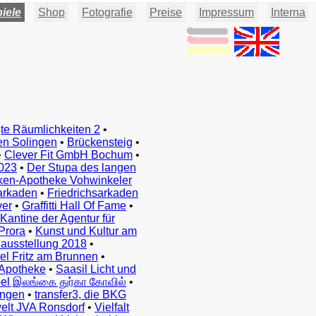
iele
Shop
Fotografie
Preise
Impressum
Interna
te Räumlichkeiten 2
•
en Solingen
•
Brückensteig
•
•
Clever Fit GmbH Bochum
•
023
•
Der Stupa des langen
ken-Apotheke Vohwinkeler
arkaden
•
Friedrichsarkaden
ver
•
Graffitti Hall Of Fame
•
Kantine der Agentur für
Prora
•
Kunst und Kultur am
ausstellung 2018
•
el Fritz am Brunnen
•
Apotheke
•
Saasil Licht und
el இலங்கை துர்கா கோவில்
•
ingen
•
transfer3, die BKG
elt JVA Ronsdorf
•
Vielfalt