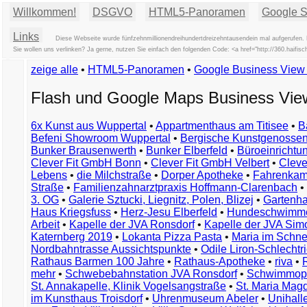
Willkommen!
DSGVO
HTML5-Panoramen
Google St
Links
Diese Webseite wurde fünfzehnmillionendreihundertdreizehntausendein mal aufgerufen. 
Sie wollen uns verlinken? Ja gerne, nutzen Sie einfach den folgenden Code: <a href="http://360.haif
zeige alle
•
HTML5-Panoramen
•
Google Business Vie
Flash und Google Maps Business Vi
6x Kunst aus Wuppertal
•
Appartmenthaus am Titisee
•
B
Befeni Showroom Wuppertal
•
Bergische Kunstgenossen
Bunker Brausenwerth
•
Bunker Elberfeld
•
Büroeinricht
Clever Fit GmbH Bonn
•
Clever Fit GmbH Velbert
•
Clever
Lebens
•
die Milchstraße
•
Dorper Apotheke
•
Fahrenkam
Straße
•
Familienzahnarztpraxis Hoffmann-Clarenbach
•
3. OG
•
Galerie Sztucki, Liegnitz, Polen, Blizej
•
Gartenha
Haus Kriegsfuss
•
Herz-Jesu Elberfeld
•
Hundeschwimme
Arbeit
•
Kapelle der JVA Ronsdorf
•
Kapelle der JVA Si
Katernberg 2019
•
Lokanta Pizza Pasta
•
Maria im Schn
Nordbahntrasse Aussichtspunkte
•
Odile Liron-Schlecht
Rathaus Barmen 100 Jahre
•
Rathaus-Apotheke
•
riva
•
mehr
•
Schwebebahnstation JVA Ronsdorf
•
Schwimmop
St. Annakapelle, Klinik Vogelsangstraße
•
St. Maria Mag
im Kunsthaus Troisdorf
•
Uhrenmuseum Abeler
•
Unihall