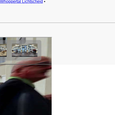
Whoppertal Lichtscheid
•