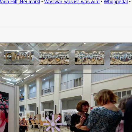
Maria Hilf, Neumarkt
•
Was war, was ist. was wird
•
Whoppertal
•