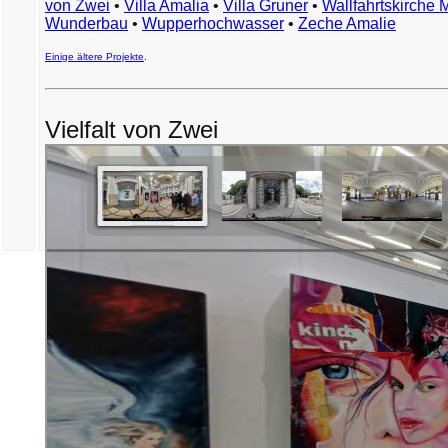
von Zwei
•
Villa Amalia
•
Villa Gruner
•
Wallfahrtskirche 
Wunderbau
•
Wupperhochwasser
•
Zeche Amalie
Einige ältere Projekte
.
Vielfalt von Zwei