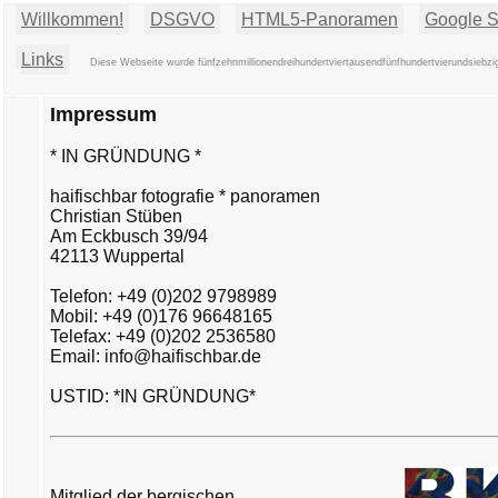
Willkommen!
DSGVO
HTML5-Panoramen
Google St
Links
Diese Webseite wurde fünfzehnmillionendreihundertviertausendfünfhundertvierundsiebzig
Impressum
* IN GRÜNDUNG *
haifischbar fotografie * panoramen
Christian Stüben
Am Eckbusch 39/94
42113 Wuppertal
Telefon: +49 (0)202 9798989
Mobil: +49 (0)176 96648165
Telefax: +49 (0)202 2536580
Email: info@haifischbar.de
USTID: *IN GRÜNDUNG*
Mitglied der bergischen