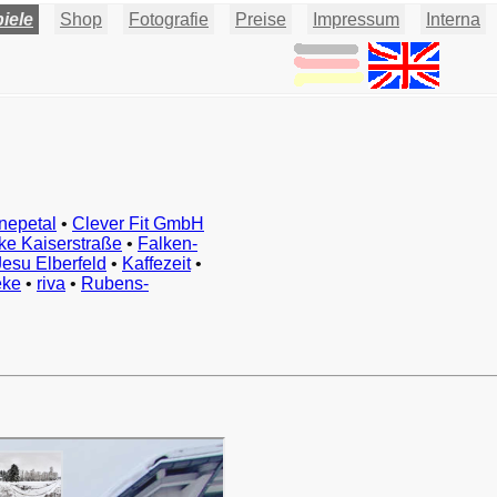
iele
Shop
Fotografie
Preise
Impressum
Interna
nepetal
•
Clever Fit GmbH
ke Kaiserstraße
•
Falken-
esu Elberfeld
•
Kaffezeit
•
eke
•
riva
•
Rubens-