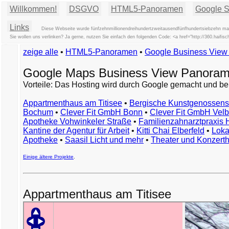
Willkommen!
DSGVO
HTML5-Panoramen
Google St
Links
Diese Webseite wurde fünfzehnmillionendreihundertzweitausendfünfhundertsiebzehn mal 
Sie wollen uns verlinken? Ja gerne, nutzen Sie einfach den folgenden Code: <a href="http://360.haifis
zeige alle
•
HTML5-Panoramen
•
Google Business Vie
Google Maps Business View Panoram
Vorteile: Das Hosting wird durch Google gemacht und be
Appartmenthaus am Titisee
•
Bergische Kunstgenossens
Bochum
•
Clever Fit GmbH Bonn
•
Clever Fit GmbH Velb
Apotheke Vohwinkeler Straße
•
Familienzahnarztpraxis
Kantine der Agentur für Arbeit
•
Kitti Chai Elberfeld
•
Loka
Apotheke
•
Saasil Licht und mehr
•
Theater und Konzert
Einige ältere Projekte
.
Appartmenthaus am Titisee