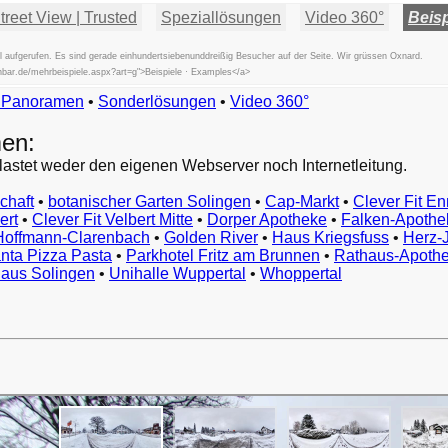
reet View | Trusted
Speziallösungen
Video 360°
Beisp
aufgerufen. Es sind gerade einhundertsiebenunddreißig Besucher auf der Seite. Wir grüssen Oxnard.
chbar.de/mehrbeispiele.aspx?art=g">Beispiele · Examples</a>
w Panoramen
•
Beispiele
Sonderlösungen
•
Video 360°
Examples
en:
Exemples
Esempi
lastet weder den eigenen Webserver noch Internetleitung.
Vorbeelden
chaft
•
botanischer Garten Solingen
•
Cap-Markt
•
Clever Fit En
Przykłady
ert
•
Clever Fit Velbert Mitte
•
Dorper Apotheke
•
Falken-Apothe
Ejemplos
 Hoffmann-Clarenbach
•
Golden River
•
Haus Kriegsfuss
•
Herz-J
Örnekler
nta Pizza Pasta
•
Parkhotel Fritz am Brunnen
•
Rathaus-Apoth
Παραδείγματα
haus Solingen
•
Unihalle Wuppertal
•
Whoppertal
Примеры
示
例
例
예