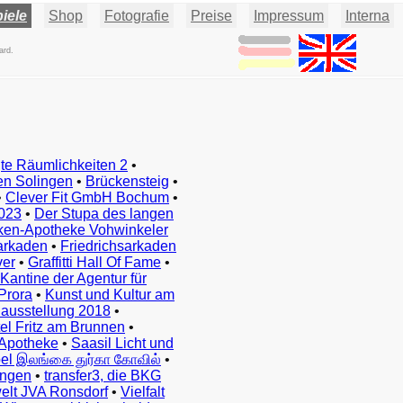
iele
Shop
Fotografie
Preise
Impressum
Interna
ard.
te Räumlichkeiten 2
•
en Solingen
•
Brückensteig
•
•
Clever Fit GmbH Bochum
•
023
•
Der Stupa des langen
ken-Apotheke Vohwinkeler
arkaden
•
Friedrichsarkaden
ver
•
Graffitti Hall Of Fame
•
Kantine der Agentur für
Prora
•
Kunst und Kultur am
ausstellung 2018
•
el Fritz am Brunnen
•
Apotheke
•
Saasil Licht und
el இலங்கை துர்கா கோவில்
•
ingen
•
transfer3, die BKG
elt JVA Ronsdorf
•
Vielfalt