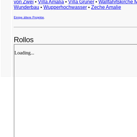
von Zwei
•
Villa Amalia
•
Villa Gruner
•
Wallfahrtskirche 
Wunderbau
•
Wupperhochwasser
•
Zeche Amalie
Einige ältere Projekte
.
Rollos