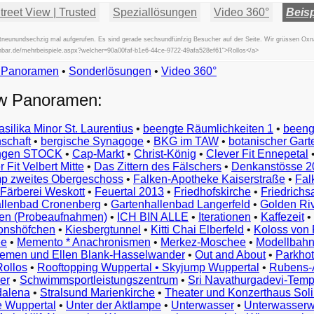
reet View | Trusted
Speziallösungen
Video 360°
Beisp
eunundsechzig mal aufgerufen. Es sind gerade sechsundfünfzig Besucher auf der Seite. Wir grüssen Oxn
ischbar.de/mehrbeispiele.aspx?welcher=90a00faf-b1e6-44ce-9722-49afa528ef61">Rollos</a>
w Panoramen
•
Beispiele
Sonderlösungen
•
Video 360°
Examples
ew Panoramen:
Exemples
Esempi
asilika Minor St. Laurentius
•
beengte Räumlichkeiten 1
•
beeng
Vorbeelden
schaft
•
bergische Synagoge
•
BKG im TAW
•
botanischer Gart
Przykłady
ungen STOCK
•
Cap-Markt
•
Christ-König
•
Clever Fit Ennepetal
Ejemplos
 Fit Velbert Mitte
•
Das Zittern des Fälschers
•
Denkanstösse 2
Örnekler
p zweites Obergeschoss
•
Falken-Apotheke Kaiserstraße
•
Fal
Παραδείγματα
Färberei Weskott
•
Feuertal 2013
•
Friedhofskirche
•
Friedrichs
Примеры
llenbad Cronenberg
•
Gartenhallenbad Langerfeld
•
Golden Ri
n (Probeaufnahmen)
•
ICH BIN ALLE
•
Iterationen
•
Kaffezeit
•
示
monshöfchen
•
Kiesbergtunnel
•
Kitti Chai Elberfeld
•
Koloss von 
例
ee
•
Memento * Anachronismen
•
Merkez-Moschee
•
Modellbahn
例
riemen und Ellen Blank-Hasselwander
•
Out and About
•
Parkhot
Rollos
•
Rooftopping Wuppertal • Skyjump Wuppertal
•
Rubens-
예
er
•
Schwimmsportleistungszentrum
•
Sri Navathurgadevi-Temp
dalena
•
Stralsund Marienkirche
•
Theater und Konzerthaus Sol
e Wuppertal
•
Unter der Aktlampe
•
Unterwasser
•
Unterwasserw