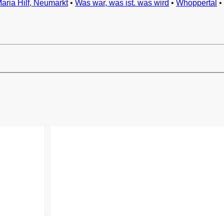
Maria Hilf, Neumarkt
•
Was war, was ist. was wird
•
Whoppertal
•