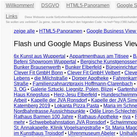
Willkommen!
DSGVO
HTML5-Panoramen
Google St
Links
Diese Webseite wurde fünfzehnmillionenzweihundertneunundneunzigtausendzweihundertn
Sie wollen uns verlinken? Ja gerne, nutzen Sie einfach den folgenden Code: <a href="http://360.haif
zeige alle
•
HTML5-Panoramen
•
Google Business Vie
Flash und Google Maps Business Vi
6x Kunst aus Wuppertal
•
Appartmenthaus am Titisee
•
B
Befeni Showroom Wuppertal
•
Bergische Kunstgenossen
Bunker Brausenwerth
•
Bunker Elberfeld
•
Büroeinricht
Clever Fit GmbH Bonn
•
Clever Fit GmbH Velbert
•
Clever
Lebens
•
die Milchstraße
•
Dorper Apotheke
•
Fahrenkam
Straße
•
Familienzahnarztpraxis Hoffmann-Clarenbach
•
3. OG
•
Galerie Sztucki, Liegnitz, Polen, Blizej
•
Gartenha
Haus Kriegsfuss
•
Herz-Jesu Elberfeld
•
Hundeschwimme
Arbeit
•
Kapelle der JVA Ronsdorf
•
Kapelle der JVA Si
Katernberg 2019
•
Lokanta Pizza Pasta
•
Maria im Schn
Nordbahntrasse Aussichtspunkte
•
Odile Liron-Schlecht
Rathaus Barmen 100 Jahre
•
Rathaus-Apotheke
•
riva
•
mehr
•
Schwebebahnstation JVA Ronsdorf
•
Schwimmop
St. Annakapelle, Klinik Vogelsangstraße
•
St. Maria Mag
im Kunsthaus Troisdorf
•
Uhrenmuseum Abeler
•
Unihall