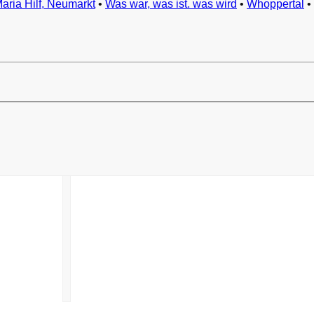
Maria Hilf, Neumarkt
•
Was war, was ist. was wird
•
Whoppertal
•