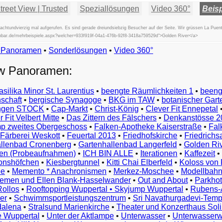
reet View | Trusted
Speziallösungen
Video 360°
Beisp
htundvierzig mal aufgerufen. Es sind gerade dreiundsiebzig Besucher auf der Seite. Wir grüssen La Puen
fischbar.de/mehrbeispiele.aspx?welcher=933f919f-04a1-476b-92f8-3418a759529d">Golden River</a>
w Panoramen
•
Beispiele
Sonderlösungen
•
Video 360°
Examples
ew Panoramen:
Exemples
Esempi
asilika Minor St. Laurentius
•
beengte Räumlichkeiten 1
•
beeng
Vorbeelden
schaft
•
bergische Synagoge
•
BKG im TAW
•
botanischer Gart
Przykłady
ungen STOCK
•
Cap-Markt
•
Christ-König
•
Clever Fit Ennepetal
Ejemplos
 Fit Velbert Mitte
•
Das Zittern des Fälschers
•
Denkanstösse 2
Örnekler
p zweites Obergeschoss
•
Falken-Apotheke Kaiserstraße
•
Fal
Παραδείγματα
Färberei Weskott
•
Feuertal 2013
•
Friedhofskirche
•
Friedrichs
Примеры
llenbad Cronenberg
•
Gartenhallenbad Langerfeld
•
Golden Ri
n (Probeaufnahmen)
•
ICH BIN ALLE
•
Iterationen
•
Kaffezeit
•
示
monshöfchen
•
Kiesbergtunnel
•
Kitti Chai Elberfeld
•
Koloss von 
例
ee
•
Memento * Anachronismen
•
Merkez-Moschee
•
Modellbahn
例
riemen und Ellen Blank-Hasselwander
•
Out and About
•
Parkhot
Rollos
•
Rooftopping Wuppertal • Skyjump Wuppertal
•
Rubens-
예
er
•
Schwimmsportleistungszentrum
•
Sri Navathurgadevi-Temp
dalena
•
Stralsund Marienkirche
•
Theater und Konzerthaus Sol
e Wuppertal
•
Unter der Aktlampe
•
Unterwasser
•
Unterwasserw