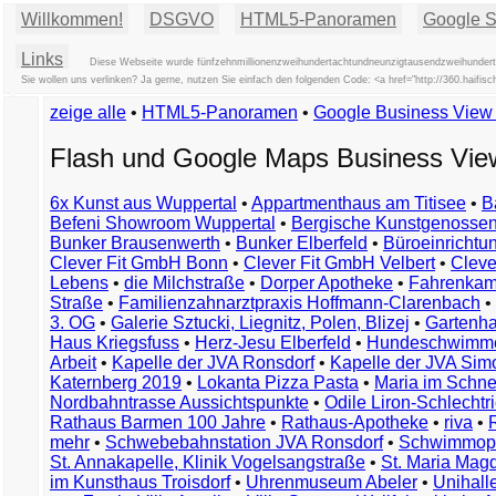
Willkommen!
DSGVO
HTML5-Panoramen
Google St
Links
Diese Webseite wurde fünfzehnmillionenzweihundertachtundneunzigtausendzweihundertac
Sie wollen uns verlinken? Ja gerne, nutzen Sie einfach den folgenden Code: <a href="http://360.hai
zeige alle
•
HTML5-Panoramen
•
Google Business Vie
Flash und Google Maps Business Vi
6x Kunst aus Wuppertal
•
Appartmenthaus am Titisee
•
B
Befeni Showroom Wuppertal
•
Bergische Kunstgenossen
Bunker Brausenwerth
•
Bunker Elberfeld
•
Büroeinricht
Clever Fit GmbH Bonn
•
Clever Fit GmbH Velbert
•
Clever
Lebens
•
die Milchstraße
•
Dorper Apotheke
•
Fahrenkam
Straße
•
Familienzahnarztpraxis Hoffmann-Clarenbach
•
3. OG
•
Galerie Sztucki, Liegnitz, Polen, Blizej
•
Gartenha
Haus Kriegsfuss
•
Herz-Jesu Elberfeld
•
Hundeschwimme
Arbeit
•
Kapelle der JVA Ronsdorf
•
Kapelle der JVA Si
Katernberg 2019
•
Lokanta Pizza Pasta
•
Maria im Schn
Nordbahntrasse Aussichtspunkte
•
Odile Liron-Schlecht
Rathaus Barmen 100 Jahre
•
Rathaus-Apotheke
•
riva
•
mehr
•
Schwebebahnstation JVA Ronsdorf
•
Schwimmop
St. Annakapelle, Klinik Vogelsangstraße
•
St. Maria Mag
im Kunsthaus Troisdorf
•
Uhrenmuseum Abeler
•
Unihall