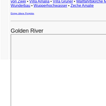
von Zwei
•
Villa Amalia
•
Villa Gruner
•
Wallfahrtskirche 
Wunderbau
•
Wupperhochwasser
•
Zeche Amalie
Einige ältere Projekte
.
Golden River