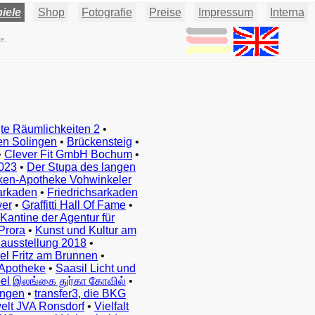
iele
Shop
Fotografie
Preise
Impressum
Interna
te.
te Räumlichkeiten 2
•
en Solingen
•
Brückensteig
•
•
Clever Fit GmbH Bochum
•
023
•
Der Stupa des langen
ken-Apotheke Vohwinkeler
arkaden
•
Friedrichsarkaden
ver
•
Graffitti Hall Of Fame
•
Kantine der Agentur für
Prora
•
Kunst und Kultur am
ausstellung 2018
•
el Fritz am Brunnen
•
Apotheke
•
Saasil Licht und
el இலங்கை துர்கா கோவில்
•
ingen
•
transfer3, die BKG
elt JVA Ronsdorf
•
Vielfalt